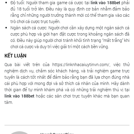
Độ tuổi: Người tham gia game cá cược tại
link vào 188bet
phải
đủ 18 tuổi trở lên. Điều này là quy định cơ bản nhằm đảm bảo
rằng chỉ những người trưởng thành mới có thể tham gia vào các
trò chơi cá cược trực tuyến.
Ngân sách cá cược: Người chơi cần xây dựng một ngân sách cá
cược phù hợp và giới hạn đặt cược trong khoảng ngân sách đã
có. Điều này giúp người chơi tránh khỏi tình trạng “mất trắng” khi
chơi cá cược và duy trì việc giải trí một cách bền vững.
KẾT LUẬN
Qua bài viết trên của
https://linknhacaiuytinvn.com/
, việc thử
nghiệm dịch vụ, chăm sóc khách hàng, và trải nghiệm game trực
tuyến là cách tốt nhất để đảm bảo rằng bạn đã lựa chọn đúng nhà
cái phù hợp với mong đợi và sở thích cá nhân của mình. Hãy dành
thời gian để tự mình khám phá và có những trải nghiệm thú vị tại
link vào 188bet
hoặc các sân chơi trực tuyến khác mà bạn quan
tâm.