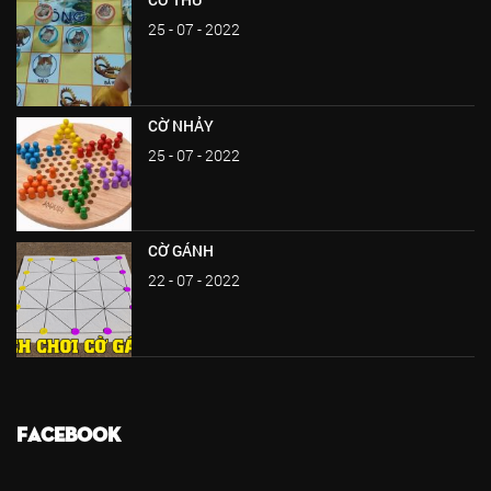
25 - 07 - 2022
CỜ NHẢY
25 - 07 - 2022
CỜ GÁNH
22 - 07 - 2022
FACEBOOK