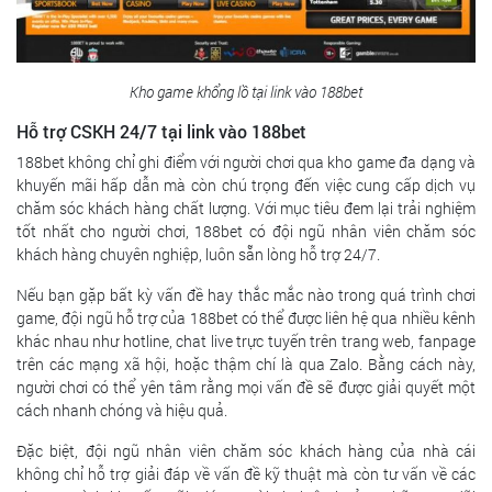
Kho game khổng lồ tại link vào 188bet
Hỗ trợ CSKH 24/7 tại link vào 188bet
188bet không chỉ ghi điểm với người chơi qua kho game đa dạng và
khuyến mãi hấp dẫn mà còn chú trọng đến việc cung cấp dịch vụ
chăm sóc khách hàng chất lượng. Với mục tiêu đem lại trải nghiệm
tốt nhất cho người chơi, 188bet có đội ngũ nhân viên chăm sóc
khách hàng chuyên nghiệp, luôn sẵn lòng hỗ trợ 24/7.
Nếu bạn gặp bất kỳ vấn đề hay thắc mắc nào trong quá trình chơi
game, đội ngũ hỗ trợ của 188bet có thể được liên hệ qua nhiều kênh
khác nhau như hotline, chat live trực tuyến trên trang web, fanpage
trên các mạng xã hội, hoặc thậm chí là qua Zalo. Bằng cách này,
người chơi có thể yên tâm rằng mọi vấn đề sẽ được giải quyết một
cách nhanh chóng và hiệu quả.
Đặc biệt, đội ngũ nhân viên chăm sóc khách hàng của nhà cái
không chỉ hỗ trợ giải đáp về vấn đề kỹ thuật mà còn tư vấn về các