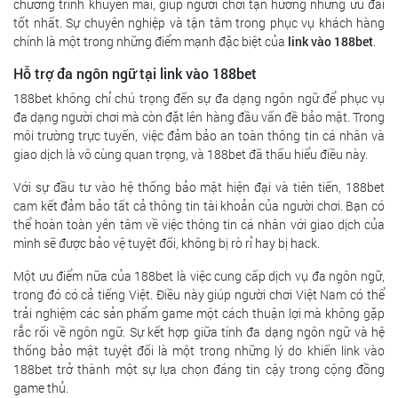
chương trình khuyến mãi, giúp người chơi tận hưởng những ưu đãi
tốt nhất. Sự chuyên nghiệp và tận tâm trong phục vụ khách hàng
chính là một trong những điểm mạnh đặc biệt của
link vào 188bet
.
Hỗ trợ đa ngôn ngữ tại link vào 188bet
188bet không chỉ chú trọng đến sự đa dạng ngôn ngữ để phục vụ
đa dạng người chơi mà còn đặt lên hàng đầu vấn đề bảo mật. Trong
môi trường trực tuyến, việc đảm bảo an toàn thông tin cá nhân và
giao dịch là vô cùng quan trọng, và 188bet đã thấu hiểu điều này.
Với sự đầu tư vào hệ thống bảo mật hiện đại và tiên tiến, 188bet
cam kết đảm bảo tất cả thông tin tài khoản của người chơi. Bạn có
thể hoàn toàn yên tâm về việc thông tin cá nhân với giao dịch của
mình sẽ được bảo vệ tuyệt đối, không bị rò rỉ hay bị hack.
Một ưu điểm nữa của 188bet là việc cung cấp dịch vụ đa ngôn ngữ,
trong đó có cả tiếng Việt. Điều này giúp người chơi Việt Nam có thể
trải nghiệm các sản phẩm game một cách thuận lợi mà không gặp
rắc rối về ngôn ngữ. Sự kết hợp giữa tính đa dạng ngôn ngữ và hệ
thống bảo mật tuyệt đối là một trong những lý do khiến link vào
188bet trở thành một sự lựa chọn đáng tin cậy trong cộng đồng
game thủ.