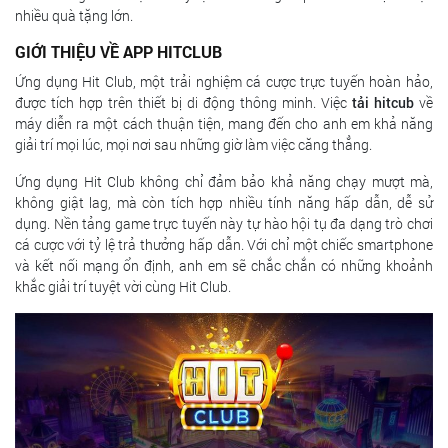
nhiều quà tặng lớn.
GIỚI THIỆU VỀ APP HITCLUB
Ứng dụng Hit Club, một trải nghiệm cá cược trực tuyến hoàn hảo,
được tích hợp trên thiết bị di động thông minh. Việc
tải hitcub
về
máy diễn ra một cách thuận tiện, mang đến cho anh em khả năng
giải trí mọi lúc, mọi nơi sau những giờ làm việc căng thẳng.
Ứng dụng Hit Club không chỉ đảm bảo khả năng chạy mượt mà,
không giật lag, mà còn tích hợp nhiều tính năng hấp dẫn, dễ sử
dụng. Nền tảng game trực tuyến này tự hào hội tụ đa dạng trò chơi
cá cược với tỷ lệ trả thưởng hấp dẫn. Với chỉ một chiếc smartphone
và kết nối mạng ổn định, anh em sẽ chắc chắn có những khoảnh
khắc giải trí tuyệt vời cùng Hit Club.