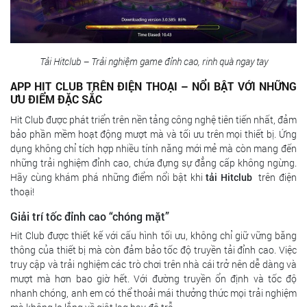
Tải Hitclub – Trải nghiệm game đỉnh cao, rinh quà ngay tay
APP HIT CLUB TRÊN ĐIỆN THOẠI – NỔI BẬT VỚI NHỮNG
ƯU ĐIỂM ĐẶC SẮC
Hit Club được phát triển trên nền tảng công nghệ tiên tiến nhất, đảm
bảo phần mềm hoạt động mượt mà và tối ưu trên mọi thiết bị. Ứng
dụng không chỉ tích hợp nhiều tính năng mới mẻ mà còn mang đến
những trải nghiệm đỉnh cao, chứa đựng sự đẳng cấp không ngừng.
Hãy cùng khám phá những điểm nổi bật khi
tải Hitclub
trên điện
thoại!
Giải trí tốc đỉnh cao “chóng mặt”
Hit Club được thiết kế với cấu hình tối ưu, không chỉ giữ vững băng
thông của thiết bị mà còn đảm bảo tốc độ truyền tải đỉnh cao. Việc
truy cập và trải nghiệm các trò chơi trên nhà cái trở nên dễ dàng và
mượt mà hơn bao giờ hết. Với đường truyền ổn định và tốc độ
nhanh chóng, anh em có thể thoải mái thưởng thức mọi trải nghiệm