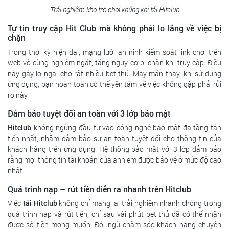
Trải nghiệm kho trò chơi khủng khi tải Hitclub
Tự tin truy cập Hit Club mà không phải lo lắng về việc bị
chặn
Trong thời kỳ hiện đại, mạng lưới an ninh kiểm soát link chơi trên
web vô cùng nghiêm ngặt, tăng nguy cơ bị chặn khi truy cập. Điều
này gây lo ngại cho rất nhiều bet thủ. May mắn thay, khi sử dụng
ứng dụng, bạn hoàn toàn có thể yên tâm về việc không gặp phải rủi
ro này.
Đảm bảo tuyệt đối an toàn với 3 lớp bảo mật
Hitclub
không ngừng đầu tư vào công nghệ bảo mật đa tầng tân
tiến nhất, nhằm đảm bảo sự an toàn tuyệt đối cho thông tin của
khách hàng trên ứng dụng. Hệ thống bảo mật với 3 lớp đảm bảo
rằng mọi thông tin tài khoản của anh em được bảo vệ ở mức độ cao
nhất.
Quá trình nạp – rút tiền diễn ra nhanh trên Hitclub
Việc
tải Hitclub
không chỉ mang lại trải nghiệm nhanh chóng trong
quá trình nạp và rút tiền, chỉ sau vài phút bet thủ đã có thể nhận
được số tiền mong muốn. Đội ngũ chăm sóc khách hàng chuyên