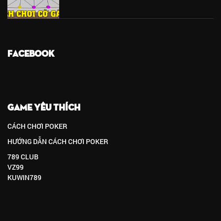
FACEBOOK
GAME YÊU THÍCH
CÁCH CHƠI POKER
HƯỚNG DẪN CÁCH CHƠI POKER
789 CLUB
VZ99
KUWIN789