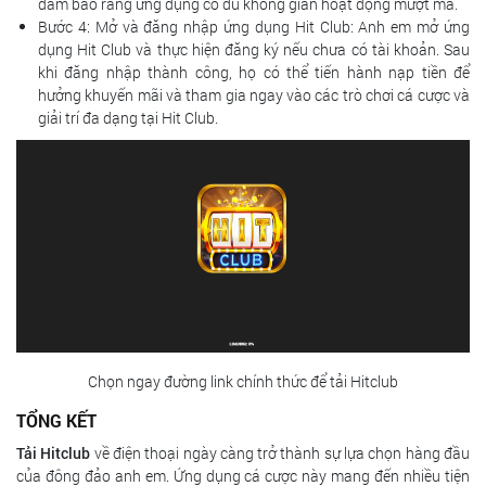
đảm bảo rằng ứng dụng có đủ không gian hoạt động mượt mà.
Bước 4: Mở và đăng nhập ứng dụng Hit Club: Anh em mở ứng
dụng Hit Club và thực hiện đăng ký nếu chưa có tài khoản. Sau
khi đăng nhập thành công, họ có thể tiến hành nạp tiền để
hưởng khuyến mãi và tham gia ngay vào các trò chơi cá cược và
giải trí đa dạng tại Hit Club.
Chọn ngay đường link chính thức để tải Hitclub
TỔNG KẾT
Tải Hitclub
về điện thoại ngày càng trở thành sự lựa chọn hàng đầu
của đông đảo anh em. Ứng dụng cá cược này mang đến nhiều tiện