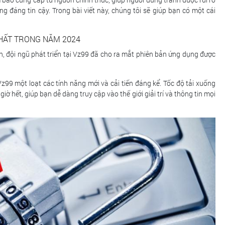
ng đáng tin cậy. Trong bài viết này, chúng tôi sẽ giúp bạn có một cái
NHẤT TRONG NĂM 2024
ển, đội ngũ phát triển tại Vz99 đã cho ra mắt phiên bản ứng dụng được
9 một loạt các tính năng mới và cải tiến đáng kể. Tốc độ tải xuống
ờ hết, giúp bạn dễ dàng truy cập vào thế giới giải trí và thông tin mọi