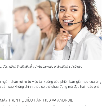
c, đội ngũ kỹ thuật sẽ hỗ trợ nếu bạn gặp phải bất kỳ sự cố nào
úp ngăn chặn rủi ro từ việc tải xuống các phiên bản giả mạo của ứng
ác bản sao không chính thức có thể chứa đựng mã độc hại hoặc phần
 MÁY TRÊN HỆ ĐIỀU HÀNH IOS VÀ ANDROID