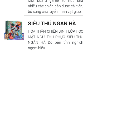
Một board game sở hữu khá
nhiều các phiên bản được cái tiến,
bổ sung các tuyến nhân vật giúp...
SIÊU THÚ NGÂN HÀ
HÓA THÂN CHIẾN BINH LỚP HỌC
MẬT NGỮ THU PHỤC SIÊU THÚ
NGÂN HÀ Do bản tính nghịch
ngợm hiếu...