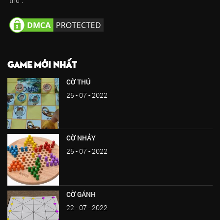
"thủ".
GAME MỚI NHẤT
CỜ THÚ
25 - 07 - 2022
CỜ NHẢY
25 - 07 - 2022
CỜ GÁNH
22 - 07 - 2022