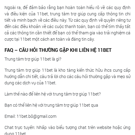
Ngoài ra, để đảm bảo rằng bạn hoàn toàn hiểu rõ về các quy định
và điều kiện của 11bet, trung tâm trợ giúp cung cấp thông tin chi
tiết và minh bạch về các điều này. Từ các quy định về quyền riêng tư
đến các điều khoản về các cuộc thanh toán, bạn có thể tìm thấy tất
cả các thông tin cần thiết để bạn có thể tham gia vào trải nghiệm cá
cược tại 11bet một cách an toàn và đáng tin cây.
FAQ – CÂU HỎI THƯỜNG GẶP KHI LIÊN HỆ 11BET
Trung tâm trợ giúp 11bet là gì?
Trung tâm trợ giúp 11bet là kho tàng kiến thức hữu ihcs cung cấp
hướng dẫn chi tiết, câu trả lời cho các câu hỏi thường gặp và mẹo sử
dụng các dịch vụ của 11bet.
Làm thế nào để liên hệ với trung tâm trợ giúp 11bet?
Bạn có thể liên hệ với trung tâm trợ giúp 11bet qua
Email: 11bet.bõ@gmail.com
Chat trực tuyến: Nhấp vào biểu tượng chat trên website hoặc ứng
dụng 11bet.