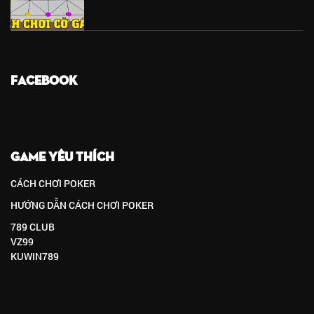
FACEBOOK
GAME YÊU THÍCH
CÁCH CHƠI POKER
HƯỚNG DẪN CÁCH CHƠI POKER
789 CLUB
VZ99
KUWIN789