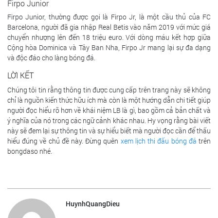
Firpo Junior
Firpo Junior, thường được gọi là Firpo Jr, là một cầu thủ của FC
Barcelona, người đã gia nhập Real Betis vào năm 2019 với mức giá
chuyển nhượng lên đến 18 triệu euro. Với dòng máu kết hợp giữa
Cộng hòa Dominica và Tây Ban Nha, Firpo Jr mang lại sự đa dạng
và độc đáo cho làng bóng đá.
LỜI KẾT
Chúng tôi tin rằng thông tin được cung cấp trên trang này sẽ không
chỉ là nguồn kiến thức hữu ích mà còn là một hướng dẫn chi tiết giúp
người đọc hiểu rõ hơn về khái niệm LB là gì, bao gồm cả bản chất và
ý nghĩa của nó trong các ngữ cảnh khác nhau. Hy vọng rằng bài viết
này sẽ đem lại sự thông tin và sự hiểu biết mà người đọc cần để thấu
hiểu đúng về chủ đề này. Đừng quên
xem lịch thi đấu bóng đá
trên
bongdaso nhé.
HuynhQuangDieu