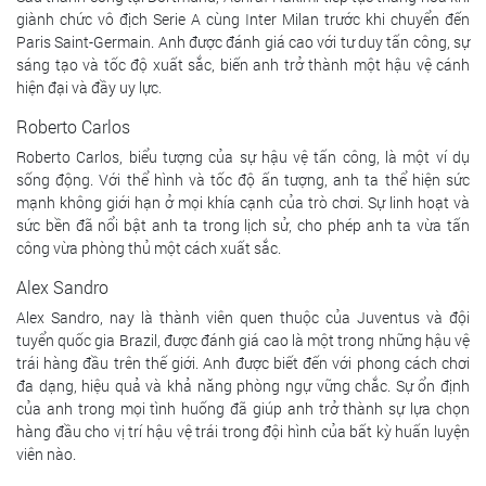
giành chức vô địch Serie A cùng Inter Milan trước khi chuyển đến
Paris Saint-Germain. Anh được đánh giá cao với tư duy tấn công, sự
sáng tạo và tốc độ xuất sắc, biến anh trở thành một hậu vệ cánh
hiện đại và đầy uy lực.
Roberto Carlos
Roberto Carlos, biểu tượng của sự hậu vệ tấn công, là một ví dụ
sống động. Với thể hình và tốc độ ấn tượng, anh ta thể hiện sức
mạnh không giới hạn ở mọi khía cạnh của trò chơi. Sự linh hoạt và
sức bền đã nổi bật anh ta trong lịch sử, cho phép anh ta vừa tấn
công vừa phòng thủ một cách xuất sắc.
Alex Sandro
Alex Sandro, nay là thành viên quen thuộc của Juventus và đội
tuyển quốc gia Brazil, được đánh giá cao là một trong những hậu vệ
trái hàng đầu trên thế giới. Anh được biết đến với phong cách chơi
đa dạng, hiệu quả và khả năng phòng ngự vững chắc. Sự ổn định
của anh trong mọi tình huống đã giúp anh trở thành sự lựa chọn
hàng đầu cho vị trí hậu vệ trái trong đội hình của bất kỳ huấn luyện
viên nào.