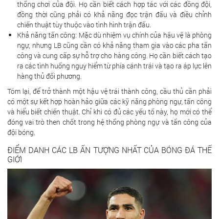
thống chơi của đội. Họ cần biết cách hợp tác với các đồng đội,
đồng thời cũng phải có khả năng đọc trận đấu và điều chỉnh
chiến thuật tùy thuộc vào tình hình trận đấu.
Khả năng tấn công: Mặc dù nhiệm vụ chính của hậu vệ là phòng
ngự, nhưng LB cũng cần có khả năng tham gia vào các pha tấn
công và cung cấp sự hỗ trợ cho hàng công. Họ cần biết cách tạo
ra các tình huống nguy hiểm từ phía cánh trái và tạo ra áp lực lên
hàng thủ đối phương.
Tóm lại, để trở thành một hậu vệ trái thành công, cầu thủ cần phải
có một sự kết hợp hoàn hảo giữa các kỹ năng phòng ngự, tấn công
và hiểu biết chiến thuật. Chỉ khi có đủ các yếu tố này, họ mới có thể
đóng vai trò then chốt trong hệ thống phòng ngự và tấn công của
đội bóng.
ĐIỂM DANH CÁC LB ẤN TƯỢNG NHẤT CỦA BÓNG ĐÁ THẾ
GIỚI