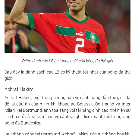
Điểm danh các LB ấn tượng nhất của bóng đá thế giới
Sau đây là danh sách các LB có kỹ thuật tốt nhất của bóng đá thế
giới:
Achraf Hakimi
Achraf Hakimi, một trong những hậu vệ cánh hàng đầu thế giới, đã
để lại dấu ấn của mình khi khoác áo Borussia Dortmund và Inter
Milan. Tại Dortmund, anh tỏa sáng với tài năng đỉnh cao, thể hiện sự
linh hoạt ở cả hai vị trí hậu vệ cánh và ghi điểm mạnh mẽ trong làng
bóng đá Bundesliga.
Sau thành công tại Dortmund, Achraf Hakimi tiếp tục thăng hoa khi