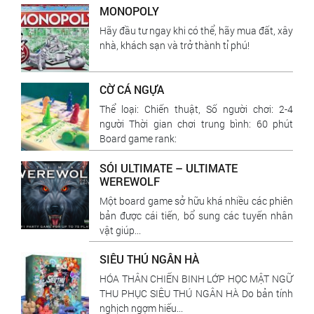
MONOPOLY
Hãy đầu tư ngay khi có thể, hãy mua đất, xây
nhà, khách sạn và trở thành tỉ phú!
CỜ CÁ NGỰA
Thể loại: Chiến thuật, Số người chơi: 2-4
người Thời gian chơi trung bình: 60 phút
Board game rank:
SÓI ULTIMATE – ULTIMATE
WEREWOLF
Một board game sở hữu khá nhiều các phiên
bản được cái tiến, bổ sung các tuyến nhân
vật giúp...
SIÊU THÚ NGÂN HÀ
HÓA THÂN CHIẾN BINH LỚP HỌC MẬT NGỮ
THU PHỤC SIÊU THÚ NGÂN HÀ Do bản tính
nghịch ngợm hiếu...