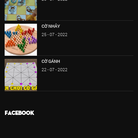
CỜ NHẢY
25 - 07 - 2022
CỜ GÁNH
22 - 07 - 2022
FACEBOOK