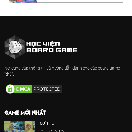
Nơi cung cấp thông tin và hướng dẫn dành cho các board game
"thủ".
GAME MỚI NHẤT
CỜ THÚ
25 - 07 - 2022