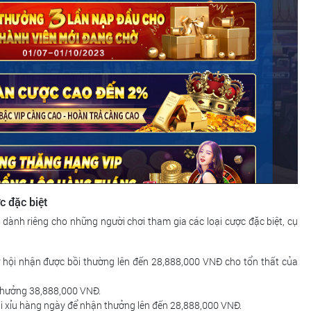
c đặc biệt
dành riêng cho những người chơi tham gia các loại cược đặc biệt, cụ
 hội nhận được bồi thường lên đến 28,888,000 VNĐ cho tổn thất của
 thưởng 38,888,000 VNĐ.
ài xỉu hàng ngày để nhận thưởng lên đến 28,888,000 VNĐ.