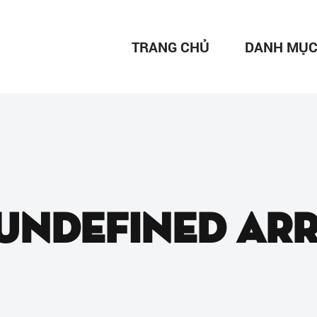
TRANG CHỦ
DANH MỤ
 Undefined ar