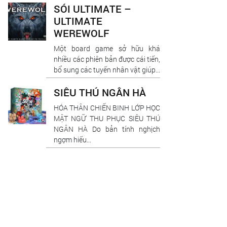
SÓI ULTIMATE –
ULTIMATE
WEREWOLF
Một board game sở hữu khá
nhiều các phiên bản được cái tiến,
bổ sung các tuyến nhân vật giúp...
SIÊU THÚ NGÂN HÀ
HÓA THÂN CHIẾN BINH LỚP HỌC
MẬT NGỮ THU PHỤC SIÊU THÚ
NGÂN HÀ Do bản tính nghịch
ngợm hiếu...