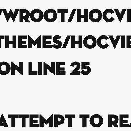
root/hocvie
themes/hocvi
on line
25
 Attempt to r