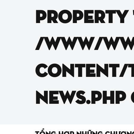
property 
/www/www
content/
news.php
Tổng hợp những chương