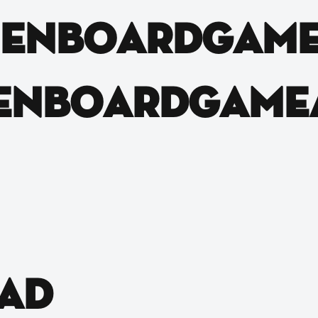
nboardgame.
enboardgame/
ead