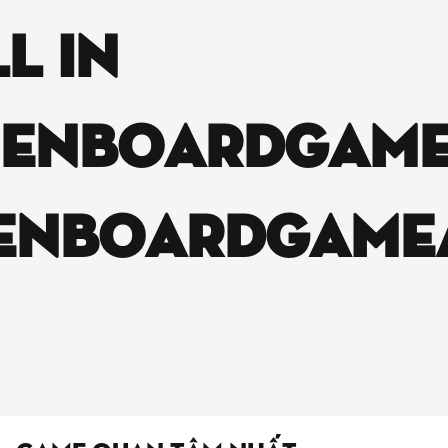
l in
nboardgame.
enboardgame/