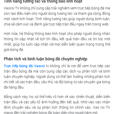
Tính năng tương tác và thông báo linh hoạt
Vaoroi TV không chỉ cung cấp trải nghiệm xem trực tiếp bóng đá mà
còn tạo điều kiện cho người dùng tương tác và tham gia cộng đồng
một cách linh hoạt. Tính năng tương tác giúp người dùng bình luận,
chia sẻ cảm xúc và đánh giá trực tiếp trận đấu ngay trên trang web.
Hơn nữa, hệ thống thông báo linh hoạt cho phép người dùng nhận
thông tin cập nhật về lịch thi đấu, kết quả trận đấu và tin tức mới
nhất, giúp họ luôn cập nhật với mọi diễn biến quan trọng trong thế
giới bóng đá.
Phân tích và bình luận bóng đá chuyên nghiệp
Trực tiếp bóng đá Vaoroi
tv không chỉ là nơi để xem trực tiếp các
trận đấu bóng đá mà còn cung cấp các dịch vụ phân tích và bình
luận chuyên nghiệp. Người dùng có thể tận hưởng những phân tích
chi tiết về các trận đấu, cầu thủ và đội bóng từ các chuyên gia bóng
đá hàng đầu.
Bằng cách này, họ có thể hiểu rõ hơn về các chiến thuật, diễn biến
trận đấu và các yếu tố ảnh hưởng đến kết quả. Nhờ vào các nhận
định chuyên sâu và sự phân tích thông tin chính xác, Vao roi TV
mang đến trải nghiệm bóng đá toàn diện cho người hâm mộ.