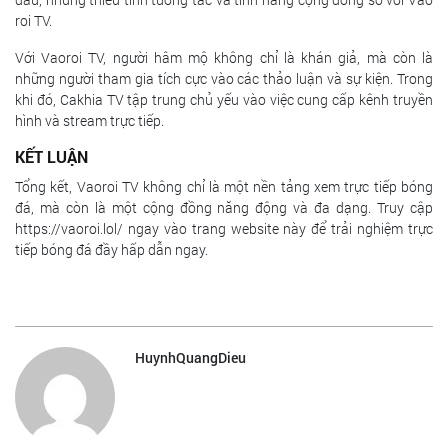
roi TV.
Với Vaoroi TV, người hâm mộ không chỉ là khán giả, mà còn là
những người tham gia tích cực vào các thảo luận và sự kiện. Trong
khi đó, Cakhia TV tập trung chủ yếu vào việc cung cấp kênh truyền
hình và stream trực tiếp.
KẾT LUẬN
Tổng kết, Vaoroi TV không chỉ là một nền tảng xem trực tiếp bóng
đá, mà còn là một cộng đồng năng động và đa dạng. Truy cập
https://vaoroi.lol/ ngay vào trang website này để trải nghiệm trực
tiếp bóng đá đầy hấp dẫn ngay.
HuynhQuangDieu