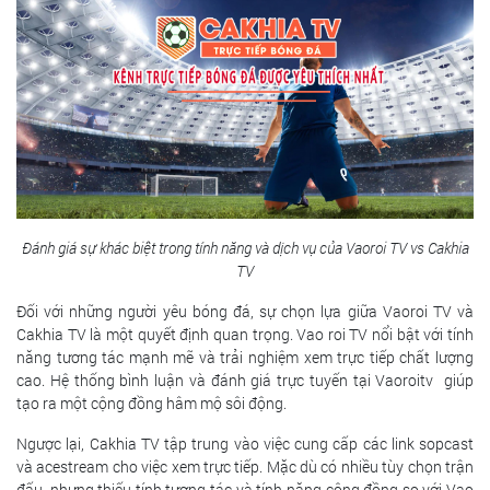
Đánh giá sự khác biệt trong tính năng và dịch vụ của Vaoroi TV vs Cakhia
TV
Đối với những người yêu bóng đá, sự chọn lựa giữa Vaoroi TV và
Cakhia TV là một quyết định quan trọng. Vao roi TV nổi bật với tính
năng tương tác mạnh mẽ và trải nghiệm xem trực tiếp chất lượng
cao. Hệ thống bình luận và đánh giá trực tuyến tại Vaoroitv giúp
tạo ra một cộng đồng hâm mộ sôi động.
Ngược lại, Cakhia TV tập trung vào việc cung cấp các link sopcast
và acestream cho việc xem trực tiếp. Mặc dù có nhiều tùy chọn trận
đấu, nhưng thiếu tính tương tác và tính năng cộng đồng so với Vao