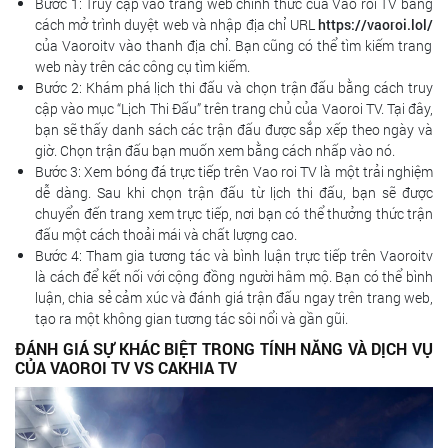
Bước 1: Truy cập vào trang web chính thức của Vao roi TV bằng
cách mở trình duyệt web và nhập địa chỉ URL
https://vaoroi.lol/
của Vaoroitv vào thanh địa chỉ. Bạn cũng có thể tìm kiếm trang
web này trên các công cụ tìm kiếm.
Bước 2: Khám phá lịch thi đấu và chọn trận đấu bằng cách truy
cập vào mục “Lịch Thi Đấu” trên trang chủ của Vaoroi TV. Tại đây,
bạn sẽ thấy danh sách các trận đấu được sắp xếp theo ngày và
giờ. Chọn trận đấu bạn muốn xem bằng cách nhấp vào nó.
Bước 3: Xem bóng đá trực tiếp trên Vao roi TV là một trải nghiệm
dễ dàng. Sau khi chọn trận đấu từ lịch thi đấu, bạn sẽ được
chuyển đến trang xem trực tiếp, nơi bạn có thể thưởng thức trận
đấu một cách thoải mái và chất lượng cao.
Bước 4: Tham gia tương tác và bình luận trực tiếp trên Vaoroitv
là cách để kết nối với cộng đồng người hâm mộ. Bạn có thể bình
luận, chia sẻ cảm xúc và đánh giá trận đấu ngay trên trang web,
tạo ra một không gian tương tác sôi nổi và gần gũi.
ĐÁNH GIÁ SỰ KHÁC BIỆT TRONG TÍNH NĂNG VÀ DỊCH VỤ
CỦA VAOROI TV VS CAKHIA TV