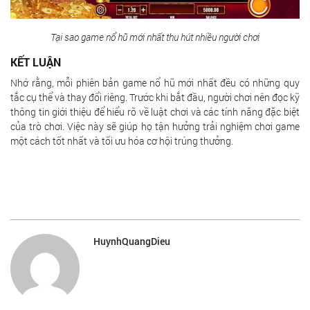
Tại sao game nổ hũ mới nhất thu hút nhiều người chơi
KẾT LUẬN
Nhớ rằng, mỗi phiên bản game nổ hũ mới nhất đều có những quy
tắc cụ thể và thay đổi riêng. Trước khi bắt đầu, người chơi nên đọc kỹ
thông tin giới thiệu để hiểu rõ về luật chơi và các tính năng đặc biệt
của trò chơi. Việc này sẽ giúp họ tận hưởng trải nghiệm chơi game
một cách tốt nhất và tối ưu hóa cơ hội trúng thưởng.
HuynhQuangDieu