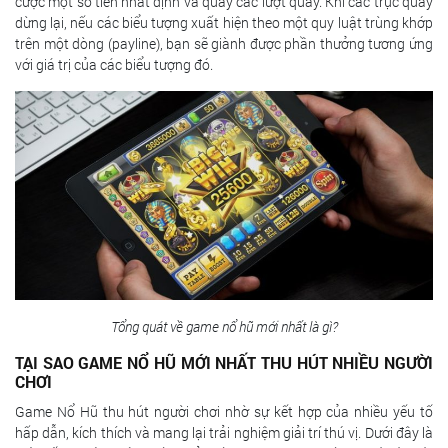
cược một số tiền nhất định và quay các lượt quay. Khi các trục quay
dừng lại, nếu các biểu tượng xuất hiện theo một quy luật trùng khớp
trên một dòng (payline), bạn sẽ giành được phần thưởng tương ứng
với giá trị của các biểu tượng đó.
Tổng quát về game nổ hũ mới nhất là gì?
TẠI SAO GAME NỔ HŨ MỚI NHẤT THU HÚT NHIỀU NGƯỜI
CHƠI
Game Nổ Hũ thu hút người chơi nhờ sự kết hợp của nhiều yếu tố
hấp dẫn, kích thích và mang lại trải nghiệm giải trí thú vị. Dưới đây là