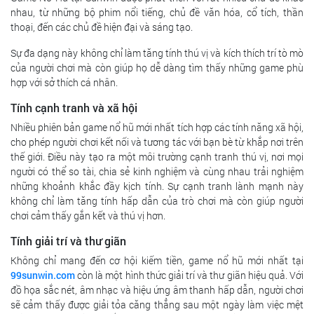
nhau, từ những bộ phim nổi tiếng, chủ đề văn hóa, cổ tích, thần
thoại, đến các chủ đề hiện đại và sáng tạo.
Sự đa dạng này không chỉ làm tăng tính thú vị và kích thích trí tò mò
của người chơi mà còn giúp họ dễ dàng tìm thấy những game phù
hợp với sở thích cá nhân.
Tính cạnh tranh và xã hội
Nhiều phiên bản game nổ hũ mới nhất tích hợp các tính năng xã hội,
cho phép người chơi kết nối và tương tác với bạn bè từ khắp nơi trên
thế giới. Điều này tạo ra một môi trường cạnh tranh thú vị, nơi mọi
người có thể so tài, chia sẻ kinh nghiệm và cùng nhau trải nghiệm
những khoảnh khắc đầy kịch tính. Sự cạnh tranh lành mạnh này
không chỉ làm tăng tính hấp dẫn của trò chơi mà còn giúp người
chơi cảm thấy gắn kết và thú vị hơn.
Tính giải trí và thư giãn
Không chỉ mang đến cơ hội kiếm tiền, game nổ hũ mới nhất tại
99sunwin.com
còn là một hình thức giải trí và thư giãn hiệu quả. Với
đồ họa sắc nét, âm nhạc và hiệu ứng âm thanh hấp dẫn, người chơi
sẽ cảm thấy được giải tỏa căng thẳng sau một ngày làm việc mệt