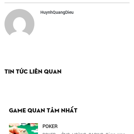
HuynhQuangDieu
Tin tức liên quan
Game quan tâm nhất
POKER