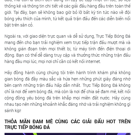
thống kê và thông tin chi tiết về các giải đấu hàng đầu trên toàn thế
giới. Tại đây, bạn sẽ không bao giờ bỏ lỡ bất kỳ tin tức nào về đội
bóng yêu thích của mình, từ kết quả trận đấu đến các diễn biến nổi
bật trên sân cỏ.
Ngoài ra, với giao diện trực quan và dễ sử dụng, Trực Tiếp Bóng Đá
mang đến cho bạn trải nghiệm xem trực tiếp trận đấu mượt mà và
không gián đoạn trên mọi thiết bị, từ máy tính đến điện thoại di
động. Bạn có thể dễ dàng truy cập và thưởng thức những trận đấu
hàng đầu mọi lúc, mọi nơi chỉ cần có kết nối internet.
Hãy đồng hành cùng chúng tôi trên hành trình khám phá không
gian bóng đá đầy màu sắc và hứa hẹn những phút giây đáng nhớ
bên cạnh những trận đấu hấp dẫn nhất. Trực Tiếp Bóng Đá không
chỉ là nơi để xem bóng đá, mà còn là nơi để chia sẻ đam mê, kết nối
cộng đồng yêu bóng đá trên khắp mọi miền đất nước. Hãy cùng
nhau tạo nên những khoảnh khắc đáng nhớ và trải nghiệm không gì
sánh kịp!
THỎA MÃN ĐAM MÊ CÙNG CÁC GIẢI ĐẤU HOT TRÊN
TRỰC TIẾP BÓNG ĐÁ