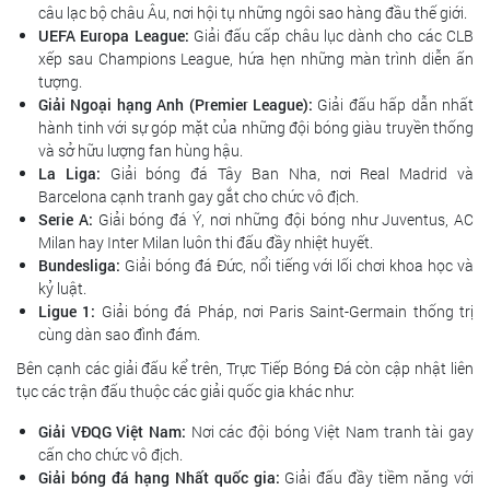
câu lạc bộ châu Âu, nơi hội tụ những ngôi sao hàng đầu thế giới.
UEFA Europa League:
Giải đấu cấp châu lục dành cho các CLB
xếp sau Champions League, hứa hẹn những màn trình diễn ấn
tượng.
Giải Ngoại hạng Anh (Premier League):
Giải đấu hấp dẫn nhất
hành tinh với sự góp mặt của những đội bóng giàu truyền thống
và sở hữu lượng fan hùng hậu.
La Liga:
Giải bóng đá Tây Ban Nha, nơi Real Madrid và
Barcelona cạnh tranh gay gắt cho chức vô địch.
Serie A:
Giải bóng đá Ý, nơi những đội bóng như Juventus, AC
Milan hay Inter Milan luôn thi đấu đầy nhiệt huyết.
Bundesliga:
Giải bóng đá Đức, nổi tiếng với lối chơi khoa học và
kỷ luật.
Ligue 1:
Giải bóng đá Pháp, nơi Paris Saint-Germain thống trị
cùng dàn sao đình đám.
Bên cạnh các giải đấu kể trên, Trực Tiếp Bóng Đá còn cập nhật liên
tục các trận đấu thuộc các giải quốc gia khác như:
Giải VĐQG Việt Nam:
Nơi các đội bóng Việt Nam tranh tài gay
cấn cho chức vô địch.
Giải bóng đá hạng Nhất quốc gia:
Giải đấu đầy tiềm năng với