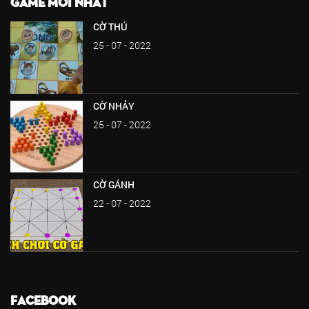
GAME MỚI NHẤT
CỜ THÚ
25 - 07 - 2022
CỜ NHẢY
25 - 07 - 2022
CỜ GÁNH
22 - 07 - 2022
FACEBOOK