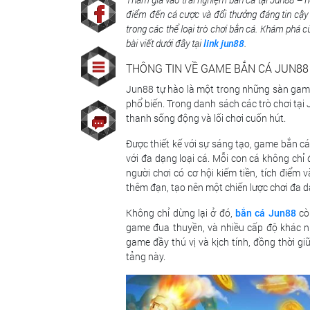
điểm đến cá cược và đổi thưởng đáng tin cậ
trong các thể loại trò chơi bắn cá. Khám phá c
bài viết dưới đây tại
link jun88
.
THÔNG TIN VỀ GAME BẮN CÁ JUN88
Jun88 tự hào là một trong những sàn game
phổ biến. Trong danh sách các trò chơi tạ
thanh sống động và lối chơi cuốn hút.
Được thiết kế với sự sáng tạo, game bắn c
với đa dạng loại cá. Mỗi con cá không chỉ
người chơi có cơ hội kiếm tiền, tích điể
thêm đạn, tạo nên một chiến lược chơi đa 
Không chỉ dừng lại ở đó,
bắn cá Jun88
cò
game đua thuyền, và nhiều cấp độ khác n
game đầy thú vị và kịch tính, đồng thời 
tảng này.