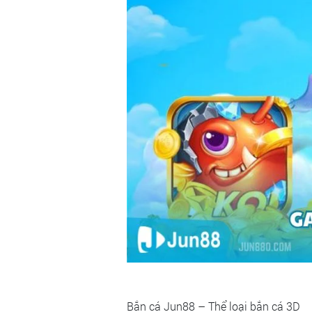
Bắn cá Jun88 – Thể loại bắn cá 3D