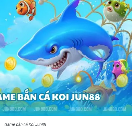
Game bắn cá Koi Jun88