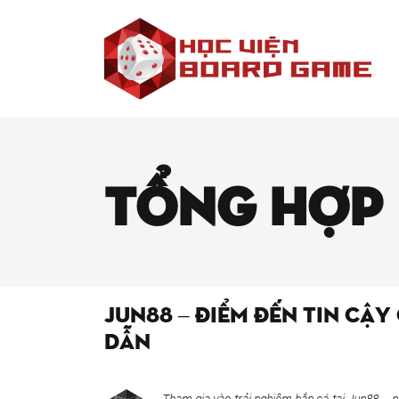
Tổng hợp
Jun88 – Điểm Đến Tin Cậ
Dẫn
Tham gia vào trải nghiệm bắn cá tại Jun88 – n