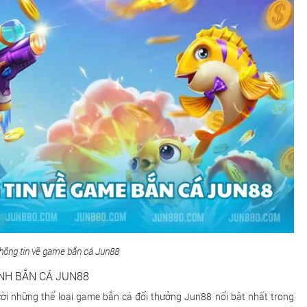
hông tin về game bắn cá Jun88
NH BẮN CÁ JUN88
gười những thể loại game bắn cá đổi thưởng Jun88 nổi bật nhất trong