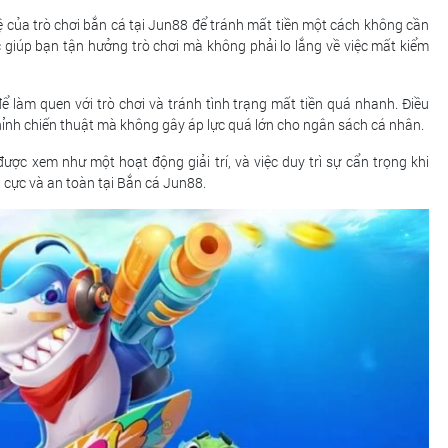
 lệ của trò chơi bắn cá tại Jun88 để tránh mất tiền một cách không cần
ắc giúp bạn tận hưởng trò chơi mà không phải lo lắng về việc mất kiểm
 làm quen với trò chơi và tránh tình trạng mất tiền quá nhanh. Điều
chỉnh chiến thuật mà không gây áp lực quá lớn cho ngân sách cá nhân.
ợc xem như một hoạt động giải trí, và việc duy trì sự cẩn trọng khi
h cực và an toàn tại Bắn cá Jun88.