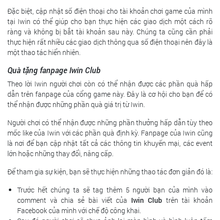
Đặc biệt, cập nhật số điện thoại cho tài khoản chơi game của mình
tại Iwin có thể giúp cho bạn thực hiện các giao dịch một cách rõ
ràng và không bị bắt tài khoản sau này. Chúng ta cũng cần phải
thực hiện rất nhiều các giao dịch thông qua số điện thoại nên đây là
một thao tác hiển nhiên.
Quà tặng fanpage Iwin Club
Theo lời
Iwin người chơi còn có thể nhận được các phần quà hấp
dẫn trên fanpage của cổng game này. Đây là cơ hội cho bạn để có
thể nhận được những phần quà giá trị từ Iwin.
Người chơi có thể nhận được những phần thưởng hấp dẫn tùy theo
mốc like của Iwin với các phần quà định kỳ. Fanpage của Iwin cũng
là nơi để bạn cập nhật tất cả các thông tin khuyến mại, các event
lớn hoặc những thay đổi, nâng cấp.
Để tham gia sự kiện, bạn sẽ thực hiện những thao tác đơn giản đó là:
Trước hết chúng ta sẽ tag thêm 5 người bạn của mình vào
comment và chia sẻ bài viết của
Iwin Club
trên tài khoản
Facebook của mình với chế độ công khai.