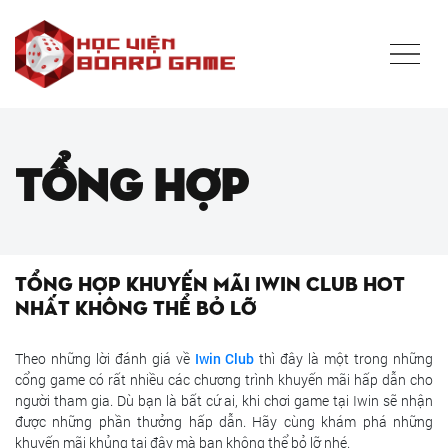
Tổng hợp
Tổng hợp khuyến mãi Iwin Club hot
nhất không thể bỏ lỡ
Theo những lời đánh giá về
Iwin Club
thì đây là một trong những
cổng game có rất nhiều các chương trình khuyến mãi hấp dẫn cho
người tham gia. Dù bạn là bất cứ ai, khi chơi game tại Iwin sẽ nhận
được những phần thưởng hấp dẫn. Hãy cùng khám phá những
khuyến mãi khủng tại đây mà bạn không thể bỏ lỡ nhé.