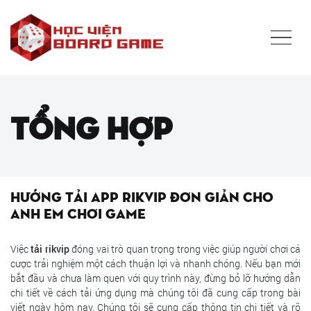
Tổng hợp
Hướng tải app rikvip đơn giản cho
anh em chơi game
Việc
tải rikvip
đóng vai trò quan trọng trong việc giúp người chơi cá
cược trải nghiệm một cách thuận lợi và nhanh chóng. Nếu bạn mới
bắt đầu và chưa làm quen với quy trình này, đừng bỏ lỡ hướng dẫn
chi tiết về cách tải ứng dụng mà chúng tôi đã cung cấp trong bài
viết ngày hôm nay. Chúng tôi sẽ cung cấp thông tin chi tiết và rõ