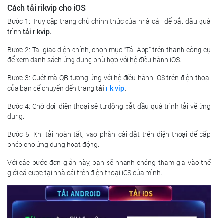
Cách tải rikvip cho iOS
Bước 1: Truy cập trang chủ chính thức của nhà cái để bắt đầu quá
trình
tải rikvip.
Bước 2: Tại giao diện chính, chọn mục “Tải App” trên thanh công cụ
để xem danh sách ứng dụng phù hợp với hệ điều hành iOS.
Bước 3: Quét mã QR tương ứng với hệ điều hành iOS trên điện thoại
của bạn để chuyển đến trang
tải
rik vip
.
Bước 4: Chờ đợi, điện thoại sẽ tự động bắt đầu quá trình tải về ứng
dụng.
Bước 5: Khi tải hoàn tất, vào phần cài đặt trên điện thoại để cấp
phép cho ứng dụng hoạt động.
Với các bước đơn giản này, bạn sẽ nhanh chóng tham gia vào thế
giới cá cược tại nhà cái trên điện thoại iOS của mình.