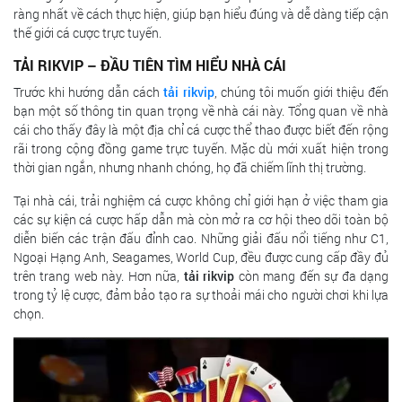
ràng nhất về cách thực hiện, giúp bạn hiểu đúng và dễ dàng tiếp cận
thế giới cá cược trực tuyến.
TẢI RIKVIP – ĐẦU TIÊN TÌM HIỂU NHÀ CÁI
Trước khi hướng dẫn cách
tải rikvip
, chúng tôi muốn giới thiệu đến
bạn một số thông tin quan trọng về nhà cái này. Tổng quan về nhà
cái cho thấy đây là một địa chỉ cá cược thể thao được biết đến rộng
rãi trong cộng đồng game trực tuyến. Mặc dù mới xuất hiện trong
thời gian ngắn, nhưng nhanh chóng, họ đã chiếm lĩnh thị trường.
Tại nhà cái, trải nghiệm cá cược không chỉ giới hạn ở việc tham gia
các sự kiện cá cược hấp dẫn mà còn mở ra cơ hội theo dõi toàn bộ
diễn biến các trận đấu đỉnh cao. Những giải đấu nổi tiếng như C1,
Ngoại Hạng Anh, Seagames, World Cup, đều được cung cấp đầy đủ
trên trang web này. Hơn nữa,
tải rikvip
còn mang đến sự đa dạng
trong tỷ lệ cược, đảm bảo tạo ra sự thoải mái cho người chơi khi lựa
chọn.