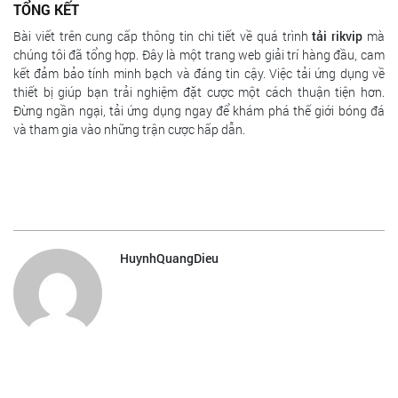
TỔNG KẾT
Bài viết trên cung cấp thông tin chi tiết về quá trình
tải rikvip
mà
chúng tôi đã tổng hợp. Đây là một trang web giải trí hàng đầu, cam
kết đảm bảo tính minh bạch và đáng tin cậy. Việc tải ứng dụng về
thiết bị giúp bạn trải nghiệm đặt cược một cách thuận tiện hơn.
Đừng ngần ngại, tải ứng dụng ngay để khám phá thế giới bóng đá
và tham gia vào những trận cược hấp dẫn.
HuynhQuangDieu