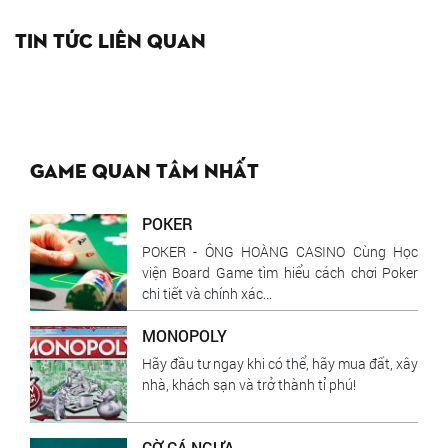
Tin tức liên quan
Game quan tâm nhất
POKER
POKER - ÔNG HOÀNG CASINO Cùng Học
viện Board Game tìm hiểu cách chơi Poker
chi tiết và chính xác...
MONOPOLY
Hãy đầu tư ngay khi có thể, hãy mua đất, xây
nhà, khách sạn và trở thành tỉ phú!
CỜ CÁ NGỰA