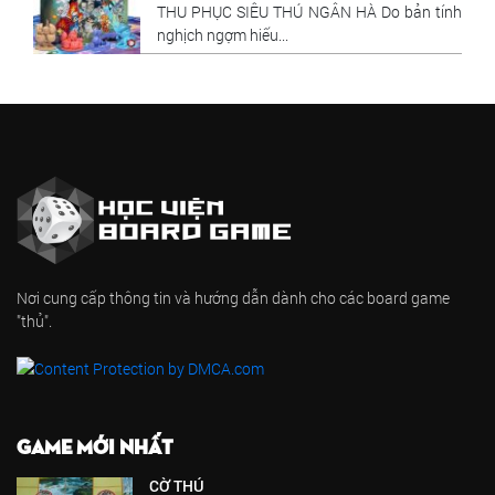
THU PHỤC SIÊU THÚ NGÂN HÀ Do bản tính
nghịch ngợm hiếu...
Nơi cung cấp thông tin và hướng dẫn dành cho các board game
"thủ".
GAME MỚI NHẤT
CỜ THÚ