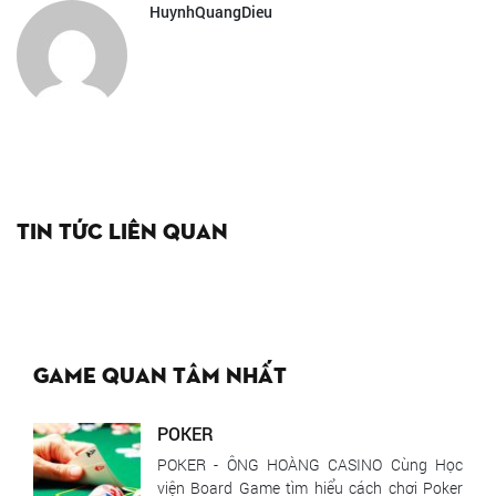
HuynhQuangDieu
Tin tức liên quan
Game quan tâm nhất
POKER
POKER - ÔNG HOÀNG CASINO Cùng Học
viện Board Game tìm hiểu cách chơi Poker