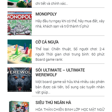
chi tiết và chính xác...
MONOPOLY
Hãy đầu tư ngay khi có thể, hãy mua đất, xây
nhà, khách sạn và trở thành tỉ phú!
CỜ CÁ NGỰA
Thể loại: Chiến thuật, Số người chơi: 2-4
người Thời gian chơi trung bình: 60 phút
Board game rank:
SÓI ULTIMATE – ULTIMATE
WEREWOLF
Một board game sở hữu khá nhiều các phiên
bản được cái tiến, bổ sung các tuyến nhân
vật giúp...
SIÊU THÚ NGÂN HÀ
HÓA THÂN CHIẾN BINH LỚP HỌC MẬT NGỮ