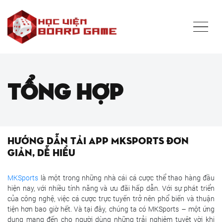
Tổng hợp
Hướng dẫn tải app MKSports đơn
giản, dễ hiểu
MKSports
là một trong những nhà cái cá cược thể thao hàng đầu
hiện nay, với nhiều tính năng và ưu đãi hấp dẫn. Với sự phát triển
của công nghệ, việc cá cược trực tuyến trở nên phổ biến và thuận
tiện hơn bao giờ hết. Và tại đây, chúng ta có MKSports – một ứng
dụng mang đến cho người dùng những trải nghiệm tuyệt vời khi