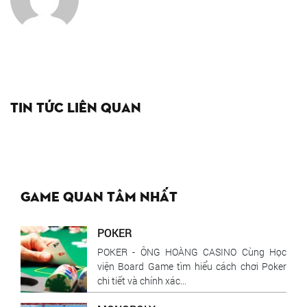
Tin tức liên quan
Game quan tâm nhất
POKER
POKER - ÔNG HOÀNG CASINO Cùng Học
viện Board Game tìm hiểu cách chơi Poker
chi tiết và chính xác...