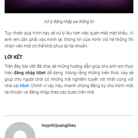
Xử lý đăng nhập sai thông tin
Tuy nhiên quá trình này sẽ xử lý lâu hơn việc quên mất mật khẩu. Vì
anh em cần phải xác minh lại thông tin của mình với hệ thống thì
nhân viên mới có thể khôi phục lại tài khoản.
LỜI KẾT
Trên đây bài viết đã chia sẻ những hướng dẫn giúp cho anh em thực
hiện
đăng nhập Nbet
dễ dàng. Mong rằng những kiến thức này sẽ
giúp cho người chơi có những trải nghiệm tuyệt vời nhất cùng với
nhà cái
Nbet
. Chính vì vậy hãy nhanh chóng đăng ký cho mình một
tài khoản và đăng nhập theo các bước trên nhé.
HuynhQuangDieu