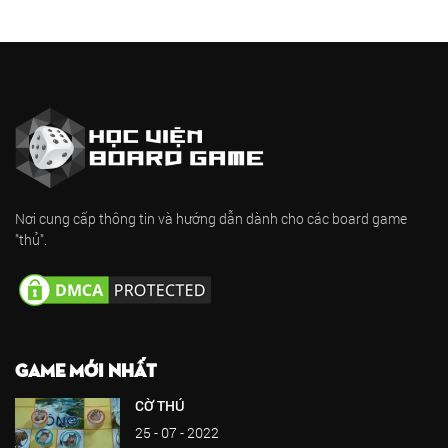
Nơi cung cấp thông tin và hướng dẫn dành cho các board game
"thủ".
GAME MỚI NHẤT
CỜ THÚ
25 - 07 - 2022