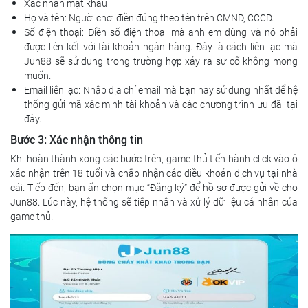
Xác nhận mật khẩu
Họ và tên: Người chơi điền đúng theo tên trên CMND, CCCD.
Số điện thoại: Điền số điện thoại mà anh em dùng và nó phải
được liên kết với tài khoản ngân hàng. Đây là cách liên lạc mà
Jun88 sẽ sử dụng trong trường hợp xảy ra sự cố không mong
muốn.
Email liên lạc: Nhập địa chỉ email mà bạn hay sử dụng nhất để hệ
thống gửi mã xác minh tài khoản và các chương trình ưu đãi tại
đây.
Bước 3: Xác nhận thông tin
Khi hoàn thành xong các bước trên, game thủ tiến hành click vào ô
xác nhận trên 18 tuổi và chấp nhận các điều khoản dịch vụ tại nhà
cái. Tiếp đến, bạn ấn chọn mục “Đăng ký” để hồ sơ được gửi về cho
Jun88. Lúc này, hệ thống sẽ tiếp nhận và xử lý dữ liệu cá nhân của
game thủ.