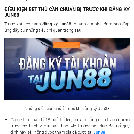
ĐIỀU KIỆN BET THỦ CẦN CHUẨN BỊ TRƯỚC KHI ĐĂNG KÝ
JUN88
Trước khi tiến hành
đăng ký Jun88
thì anh em phải đảm bảo đáp
ứng đầy đủ những tiêu chí quan trọng sau:
Những điều cần chú ý trước khi đăng ký Jun88
Game thủ phải đủ 18 tuổi trở lên, có khả năng chịu trách nhiệm
trước mọi hành vi của bản thân. Mọi trường hợp dưới độ tuổi quy
định này sẽ không được tham gia cá cược tại
Jun88
.