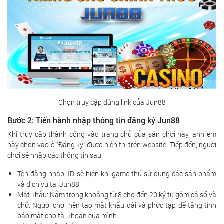
Chọn truy cập đúng link của Jun88
Bước 2: Tiến hành nhập thông tin đăng ký Jun88
Khi truy cập thành công vào trang chủ của sân chơi này, anh em
hãy chọn vào ô “Đăng ký” được hiển thị trên website. Tiếp đến, người
chơi sẽ nhập các thông tin sau:
Tên đăng nhập: ID sẽ hiện khi game thủ sử dụng các sản phẩm
và dịch vụ tại Jun88.
Mật khẩu: Nằm trong khoảng từ 8 cho đến 20 ký tự gồm cả số và
chữ. Người chơi nên tạo mật khẩu dài và phức tạp để tăng tính
bảo mật cho tài khoản của mình.