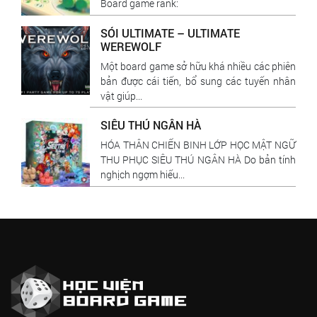
Board game rank:
SÓI ULTIMATE – ULTIMATE
WEREWOLF
Một board game sở hữu khá nhiều các phiên
bản được cái tiến, bổ sung các tuyến nhân
vật giúp...
SIÊU THÚ NGÂN HÀ
HÓA THÂN CHIẾN BINH LỚP HỌC MẬT NGỮ
THU PHỤC SIÊU THÚ NGÂN HÀ Do bản tính
nghịch ngợm hiếu...