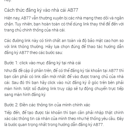
Cách thức đăng ký vào nhà cái AB77
Hiện nay, AB77 vẫn thường xuyên bị các nhà mạng theo dõi và ngăn
chặn. Tuy nhiên, bạn hoàn toàn có thể dùng link thay thế để đến với
trang chủ chính thống của nhà cái.
Các đường link này có tính chất an toàn và độ bảo mật cao hơn so
với link thông thường. Hãy lựa chọn đúng để thao tác hướng dẫn
đăng ký AB77 theo các bước sau:
Bước 1: click vào mục đăng ký tại nhà cái
Như đã đề cập ở phần trên, để có thể đăng ký tài khoản tại AB77 thì
bạn cần phải có link dẫn mới nhất để vào được trang chủ của nhà
cái. Sau đó thì bạn hãy click vào nút đăng ký ở góc trên bên phải
màn hình. Một số đường link truy cập sẽ tự động chuyển trực tiếp
sang màn hình đăng ký.
Bước 2: Điền các thông tin của mình chính xác
Tiếp đến, để tạo được tài khoản thì bạn cần phải nhập thật chính
xác các thông tin cá nhân của mình theo như hệ thống yêu cầu. Đây
là bước quan trọng nhất trong hướng dẫn đăng ký AB77.