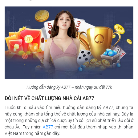
Hướng dẫn đăng ký AB77 – nhận ngay ưu đãi 77k
ĐÔI NÉT VỀ CHẤT LƯỢNG NHÀ CÁI AB77
Trước khi đi sâu vào tìm hiểu hướng dẫn đăng ký AB77, chúng ta
hãy cùng khám phá tổng thể về chất lượng của nhà cái này. Đây là
một trong những địa chỉ cá cược uy tín có lịch sử phát triển lâu đời ở
châu Âu. Tuy nhiên
AB77
chỉ mới bắt đầu thâm nhập vào thị phần
Việt Nam trong năm gần đây.