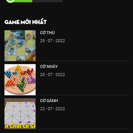
GAME MỚI NHẤT
CỜ THÚ
25 - 07 - 2022
CỜ NHẢY
25 - 07 - 2022
CỜ GÁNH
22 - 07 - 2022