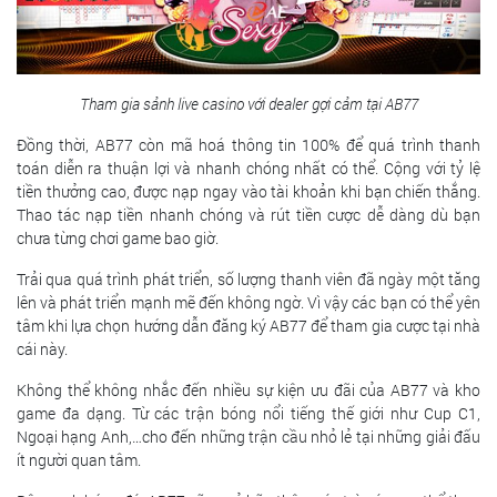
Tham gia sảnh live casino với dealer gợi cảm tại AB77
Đồng thời, AB77 còn mã hoá thông tin 100% để quá trình thanh
toán diễn ra thuận lợi và nhanh chóng nhất có thể. Cộng với tỷ lệ
tiền thưởng cao, được nạp ngay vào tài khoản khi bạn chiến thắng.
Thao tác nạp tiền nhanh chóng và rút tiền cược dễ dàng dù bạn
chưa từng chơi game bao giờ.
Trải qua quá trình phát triển, số lượng thanh viên đã ngày một tăng
lên và phát triển mạnh mẽ đến không ngờ. Vì vậy các bạn có thể yên
tâm khi lựa chọn hướng dẫn đăng ký AB77 để tham gia cược tại nhà
cái này.
Không thể không nhắc đến nhiều sự kiện ưu đãi của AB77 và kho
game đa dạng. Từ các trận bóng nổi tiếng thế giới như Cup C1,
Ngoại hạng Anh,…cho đến những trận cầu nhỏ lẻ tại những giải đấu
ít người quan tâm.