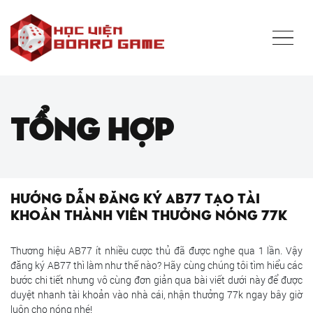
Tổng hợp
Hướng dẫn đăng ký AB77 tạo tài
khoản thành viên thưởng nóng 77k
Thương hiệu AB77 ít nhiều cược thủ đã được nghe qua 1 lần. Vậy
đăng ký AB77 thì làm như thế nào? Hãy cùng chúng tôi tìm hiểu các
bước chi tiết nhưng vô cùng đơn giản qua bài viết dưới này để được
duyệt nhanh tài khoản vào nhà cái, nhận thưởng 77k ngay bây giờ
luôn cho nóng nhé!