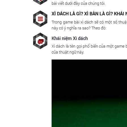
bài viết dưới đây của chúng tôi.
XÌ DÁCH LÀ GÌ? XÌ BÀN LÀ GÌ? KHÁ
Trong game bài xì dách sẽ có một số thuậ
này có ý nghĩa ra sao? Theo đó:
Khái niệm Xì dách
Xì dách là tên gọi phổ biến của một game bà
của thuật ngữ này.