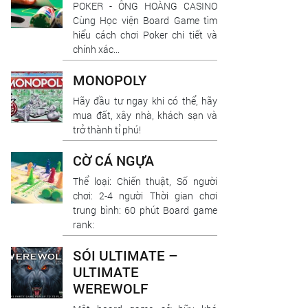
POKER - ÔNG HOÀNG CASINO
Cùng Học viện Board Game tìm
hiểu cách chơi Poker chi tiết và
chính xác...
MONOPOLY
Hãy đầu tư ngay khi có thể, hãy
mua đất, xây nhà, khách sạn và
trở thành tỉ phú!
CỜ CÁ NGỰA
Thể loại: Chiến thuật, Số người
chơi: 2-4 người Thời gian chơi
trung bình: 60 phút Board game
rank:
SÓI ULTIMATE –
ULTIMATE
WEREWOLF