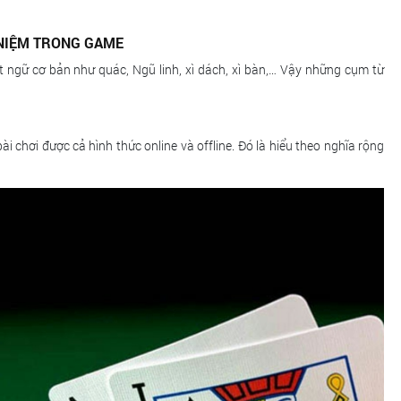
I NIỆM TRONG GAME
t ngữ cơ bản như quác, Ngũ linh, xì dách, xì bàn,… Vậy những cụm từ
i chơi được cả hình thức online và offline. Đó là hiểu theo nghĩa rộng