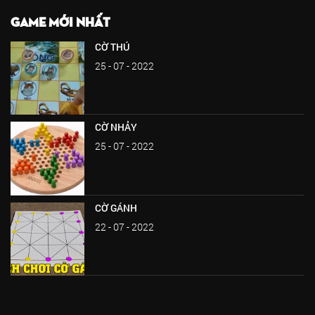
GAME MỚI NHẤT
CỜ THÚ
25 - 07 - 2022
CỜ NHẢY
25 - 07 - 2022
CỜ GÁNH
22 - 07 - 2022