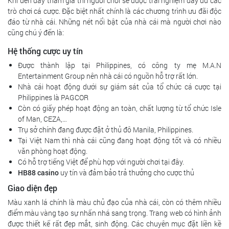
Khi đến đây tham gia thì người chơi sẽ được trải nghiệm đầy đủ các
trò chơi cá cược. Đặc biệt nhất chính là các chương trình ưu đãi độc
đáo từ nhà cái. Những nét nổi bật của nhà cái mà người chơi nào
cũng chú ý đến là:
Hệ thống cược uy tín
Được thành lập tại Philippines, có công ty mẹ M.A.N
Entertainment Group nên nhà cái có nguồn hỗ trợ rất lớn.
Nhà cái hoạt động dưới sự giám sát của tổ chức cá cược tại
Philippines là PAGCOR
Còn có giấy phép hoạt động an toàn, chất lượng từ tổ chức Isle
of Man, CEZA,…
Trụ sở chính đang được đặt ở thủ đô Manila, Philippines.
Tại Việt Nam thì nhà cái cũng đang hoạt động tốt và có nhiều
văn phòng hoạt động.
Có hỗ trợ tiếng Việt để phù hợp với người chơi tại đây.
HB88 casino
uy tín và đảm bảo trả thưởng cho cược thủ
Giao diện đẹp
Màu xanh lá chính là màu chủ đạo của nhà cái, còn có thêm nhiều
điểm màu vàng tạo sự nhấn nhá sang trọng. Trang web có hình ảnh
được thiết kế rất đẹp mắt, sinh động. Các chuyên mục đặt liền kề