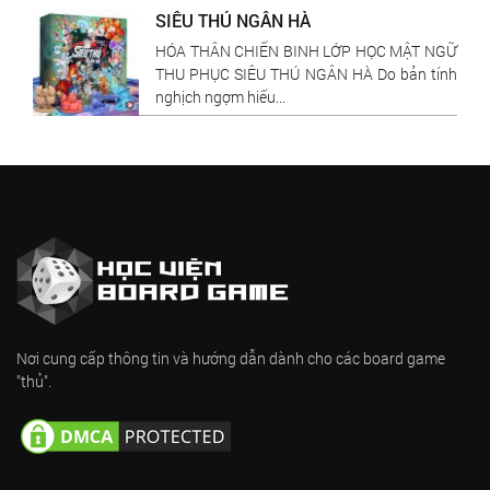
SIÊU THÚ NGÂN HÀ
HÓA THÂN CHIẾN BINH LỚP HỌC MẬT NGỮ
THU PHỤC SIÊU THÚ NGÂN HÀ Do bản tính
nghịch ngợm hiếu...
Nơi cung cấp thông tin và hướng dẫn dành cho các board game
"thủ".