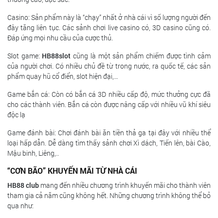
Casino: Sản phẩm này là “chạy” nhất ở nhà cái vì số lượng người đến
đây tăng liên tục. Các sảnh chơi live casino có, 3D casino cũng có.
Đáp ứng mọi nhu cầu của cược thủ.
Slot game:
HB88slot
cũng là một sản phẩm chiếm được tình cảm
của người chơi. Có nhiều chủ đề từ trong nước, ra quốc tế, các sản
phẩm quay hũ cổ điển, slot hiện đại,…
Game bắn cá: Còn có bắn cá 3D nhiều cấp độ, mức thưởng cực đã
cho các thành viên. Bắn cá còn được nâng cấp với nhiều vũ khí siêu
độc lạ
Game đánh bài: Chơi đánh bài ăn tiền thả ga tại đây với nhiều thể
loại hấp dẫn. Dễ dàng tìm thấy sảnh chơi Xì dách, Tiến lên, bài Cào,
Mậu binh, Liêng,..
“CƠN BÃO” KHUYẾN MÃI TỪ NHÀ CÁI
HB88 club
mang đến nhiều chương trình khuyến mãi cho thành viên
tham gia cả năm cũng không hết. Những chương trình không thể bỏ
qua như: