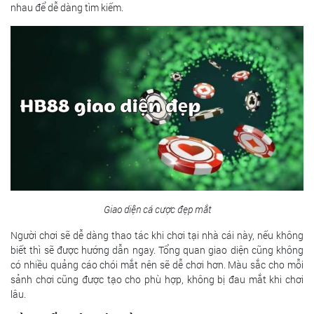
nhau để dễ dàng tìm kiếm.
Giao diện cá cược đẹp mắt
Người chơi sẽ dễ dàng thao tác khi chơi tại nhà cái này, nếu không
biết thì sẽ được hướng dẫn ngay. Tổng quan giao diện cũng không
có nhiều quảng cáo chói mắt nên sẽ dễ chơi hơn. Màu sắc cho mỗi
sảnh chơi cũng được tạo cho phù hợp, không bị đau mắt khi chơi
lâu.