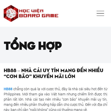
Tổng hợp
HB88 – Nhà cái uy tín mang đến nhiều
“cơn bão” khuyến mãi lớn
HB88
chẳng còn quá lạ với cược thủ, đây là nhà cái siêu hot đến từ
Philippines. Mới tham gia vào Việt Nam nhưng chiếm lĩnh được thị
phần rất lớn. Nhà cái tạo nên nhiều “cơn bão” khuyến mãi uy tín,
mang đến nhiều phần thưởng hấp dẫn cho cược thủ. Đến với địa chỉ
này, bạn chỉ cần “ngồi không” cũng có thưởng mang về.