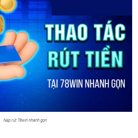
Nạp rút 78win nhanh gọn