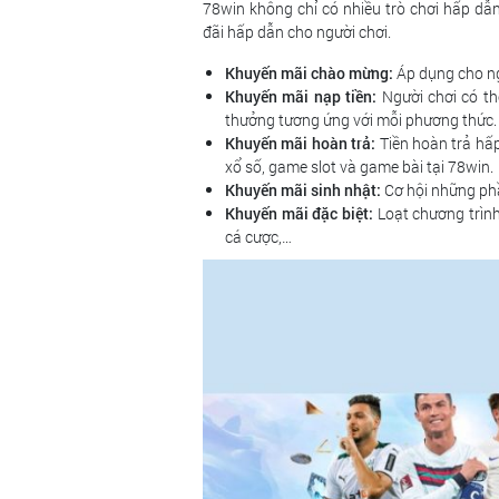
78win không chỉ có nhiều trò chơi hấp dẫ
đãi hấp dẫn cho người chơi.
Khuyến mãi chào mừng:
Áp dụng cho ngư
Khuyến mãi nạp tiền:
Người chơi có t
thưởng tương ứng với mỗi phương thức.
Khuyến mãi hoàn trả:
Tiền hoàn trả hấp
xổ số, game slot và game bài tại 78win.
Khuyến mãi sinh nhật:
Cơ hội những phầ
Khuyến mãi đặc biệt:
Loạt chương trìn
cá cược,…