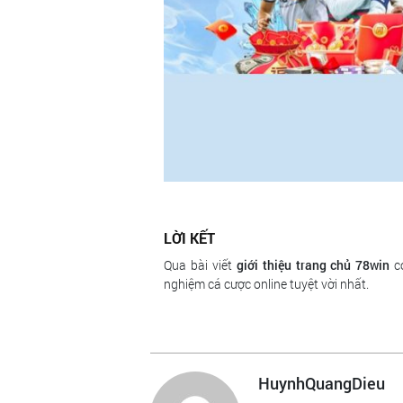
LỜI KẾT
Qua bài viết
giới thiệu trang chủ 78win
c
nghiệm cá cược online tuyệt vời nhất.
HuynhQuangDieu