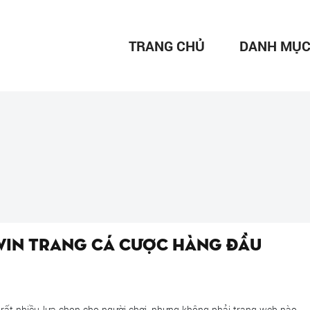
TRANG CHỦ
DANH MỤ
8win trang cá cược hàng đầu
ó rất nhiều lựa chọn cho người chơi, nhưng không phải trang web nào