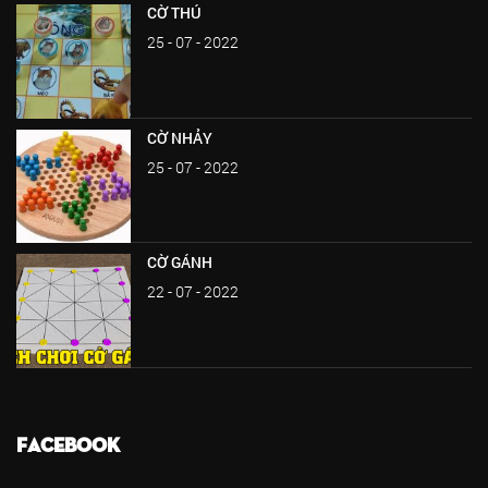
CỜ THÚ
25 - 07 - 2022
CỜ NHẢY
25 - 07 - 2022
CỜ GÁNH
22 - 07 - 2022
FACEBOOK