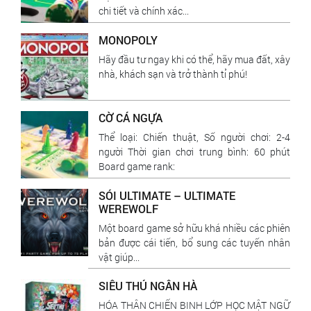
chi tiết và chính xác...
MONOPOLY
Hãy đầu tư ngay khi có thể, hãy mua đất, xây
nhà, khách sạn và trở thành tỉ phú!
CỜ CÁ NGỰA
Thể loại: Chiến thuật, Số người chơi: 2-4
người Thời gian chơi trung bình: 60 phút
Board game rank:
SÓI ULTIMATE – ULTIMATE
WEREWOLF
Một board game sở hữu khá nhiều các phiên
bản được cái tiến, bổ sung các tuyến nhân
vật giúp...
SIÊU THÚ NGÂN HÀ
HÓA THÂN CHIẾN BINH LỚP HỌC MẬT NGỮ