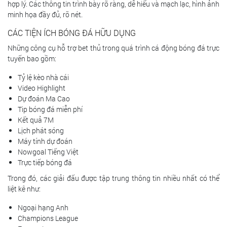
hợp lý. Các thông tin trình bày rõ ràng, dễ hiểu và mạch lạc, hình ảnh
minh họa đầy đủ, rõ nét.
CÁC TIỆN ÍCH BÓNG ĐÁ HỮU DỤNG
Những công cụ hỗ trợ bet thủ trong quá trình cá động bóng đá trực
tuyến bao gồm:
Tỷ lệ kèo nhà cái
Video Highlight
Dự đoán Ma Cao
Tip bóng đá miễn phí
Kết quả 7M
Lịch phát sóng
Máy tính dự đoán
Nowgoal Tiếng Việt
Trực tiếp bóng đá
Trong đó, các giải đấu được tập trung thông tin nhiều nhất có thể
liệt kê như:
Ngoại hạng Anh
Champions League