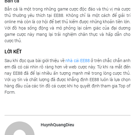
Bắn cá
Bắn cá là một trong những game cược độc đáo và thú vị mà cược
thủ thường yêu thích tại EE88. Không chỉ là một cách để giải trí
online mà còn là cơ hội để bet thủ kiếm được những khoản tiền lớn.
Với đồ họa sống động và mô phỏng lại cảm giác của đại dương
game cược này mang lại trải nghiệm chân thực và hấp dẫn cho
cược thủ.
LỜI KẾT
Sau khi đọc qua bài giới thiệu về
nhà cái EE88
ở trên chắc chắn anh
em đã có cái nhìn rõ ràng hơn về web cược này. Từ khi ra mắt đến
nay EE88 đã để lại nhiều ấn tượng mạnh mẽ trong lòng cược thủ.
Với uy tín và chất lượng đã được khẳng định EE88 luôn là lựa chọn
hàng đầu của các tín đồ cá cược khi họ quyết định tham gia.Top of
Form.
HuynhQuangDieu