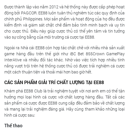
Được thành lập vào năm 2012 và hệ thống này được cấp phép hoạt
động bởi PAGCOR. EE88 luôn tuân thủ nghiêm túc các quy định của
chính phủ Philippines. Mọi sản phẩm và hoạt động của họ đều được
kiểm định và giám sát chặt chẽ đảm bảo tính minh bạch và uy tín
cho cược thủ. Điều này giúp cược thủ có thể yên tâm và tin tưởng
vào sự công bằng của môi trường cá cược tại EE88.
Ngoài ra Nhà cái EE88 còn hợp tác chặt chẽ với nhiều nhà sản xuất
game hàng đầu trên thế giới như iBC Bet 855Crown GamePlay
InterAtive và nhiều đối tác khác. Nhờ vào việc tích hợp nhiều tính
năng vượt trội trên hệ thống cược thủ có được trải nghiệm cá cược
một cách thuận tiện và thoải mái hơn bao giờ hết.
CÁC SẢN PHẨM GIẢI TRÍ CHẤT LƯỢNG TẠI EE88
Khám phá EE88 Club là trải nghiệm tuyệt vời nơi anh em có thể tận
hưởng mọi loại hình cá cược với chất lượng hàng đầu. Tất cả các
sản phẩm cá cược được EE88 cung cấp đều đảm bảo về chất lượng
và mang lại trải nghiệm đáng giá. Hãy cùng tham khảo những loại
hình cá cược sau:
Thể thao