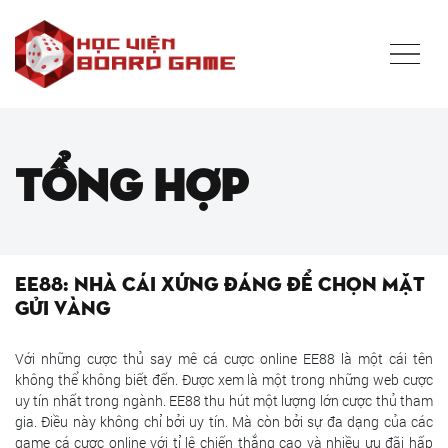
Tổng hợp
EE88: Nhà Cái Xứng Đáng Để Chọn Mặt
Gửi Vàng
Với những cược thủ say mê cá cược online EE88 là một cái tên
không thể không biết đến. Được xem là một trong những web cược
uy tín nhất trong ngành. EE88 thu hút một lượng lớn cược thủ tham
gia. Điều này không chỉ bởi uy tín. Mà còn bởi sự đa dạng của các
game cá cược online với tỉ lệ chiến thắng cao và nhiều ưu đãi hấp