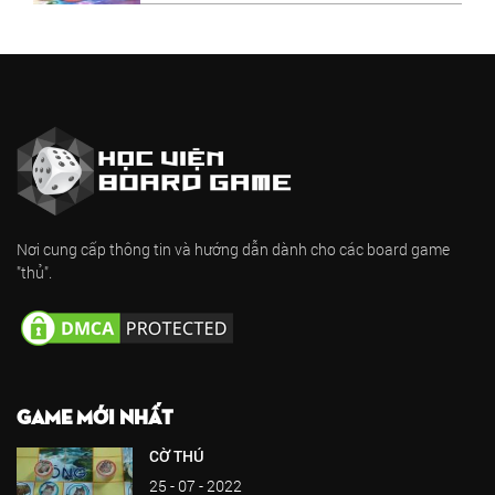
Nơi cung cấp thông tin và hướng dẫn dành cho các board game
"thủ".
GAME MỚI NHẤT
CỜ THÚ
25 - 07 - 2022