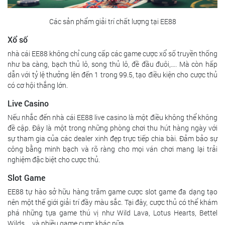
Các sản phẩm giải trí chất lượng tại EE88
Xổ số
nhà cái EE88 không chỉ cung cấp các game cược xổ số truyền thống
như ba càng, bạch thủ lô, song thủ lô, đề đầu đuôi,…. Mà còn hấp
dẫn với tỷ lệ thưởng lên đến 1 trong 99.5, tạo điều kiện cho cược thủ
có cơ hội thắng lớn.
Live Casino
Nếu nhắc đến nhà cái EE88 live casino là một điều không thể không
đề cập. Đây là một trong những phòng chơi thu hút hàng ngày với
sự tham gia của các dealer xinh đẹp trực tiếp chia bài. Đảm bảo sự
công bằng minh bạch và rõ ràng cho mọi ván chơi mang lại trải
nghiệm đặc biệt cho cược thủ.
Slot Game
EE88 tự hào sở hữu hàng trăm game cược slot game đa dạng tạo
nên một thế giới giải trí đầy màu sắc. Tại đây, cược thủ có thể khám
phá những tựa game thú vị như Wild Lava, Lotus Hearts, Bettel
Wilds,… và nhiều game cược khác nữa.