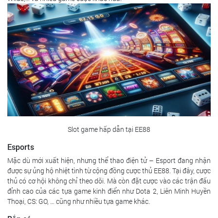
Slot game hấp dẫn tại EE88
Esports
Mặc dù mới xuất hiện, nhưng thể thao điện tử – Esport đang nhận
được sự ủng hộ nhiệt tình từ cộng đồng cược thủ EE88. Tại đây, cược
thủ có cơ hội không chỉ theo dõi. Mà còn đặt cược vào các trận đấu
đỉnh cao của các tựa game kinh điển như Dota 2, Liên Minh Huyền
Thoại, CS: GO, … cũng như nhiều tựa game khác.