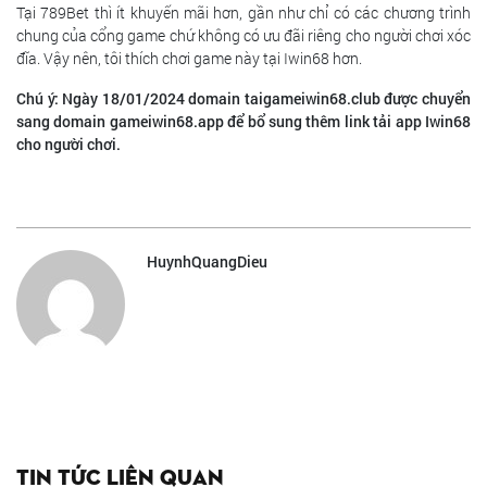
Tại 789Bet thì ít khuyến mãi hơn, gần như chỉ có các chương trình
chung của cổng game chứ không có ưu đãi riêng cho người chơi xóc
đĩa. Vậy nên, tôi thích chơi game này tại Iwin68 hơn.
Chú ý: Ngày 18/01/2024 domain taigameiwin68.club được chuyển
sang domain gameiwin68.app để bổ sung thêm link tải app Iwin68
cho người chơi.
HuynhQuangDieu
Tin tức liên quan