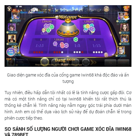
Giao diện game xóc đĩa của cổng game Iwin68 khá độc đáo và ấn
tượng
Tuy nhiên, điều hấp dẫn tôi nhất có lẽ là tính năng cược gấp đôi. Cơ
mà có một tính năng chỉ có tại Iwin68 khiến tôi rất thích thú là
thống kê chẵn lẻ. Tính năng này nằm ngay góc trái phía dưới màn
hình. Anh em có thể dựa vào lịch sử này để dự đoán chẵn lẻ trong
phiên cược tiếp theo.
SO SÁNH SỐ LƯỢNG NGƯỜI CHƠI GAME XÓC ĐĨA IWIN68
VÀ 789BET