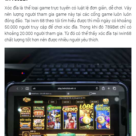
Xóc đĩa là thể loại game trực tuyến có luật lệ đơn giản, dễ chơi. Vậy
nên lượng người tham gia game này tại các cổng game luôn luôn
đông đảo. Tại Iwin 68 theo tôi tìm hiểu được thì mỗi ngày có khoảng
50.000 người truy cập để chơi xóc đĩa. Trong khi đó 789Bet chỉ có
khoảng 20.000 người tham gia. Từ đó có thể thấy xóc đĩa tại Iwin68
chất lượng tốt hơn nên được nhiều người yêu thích.