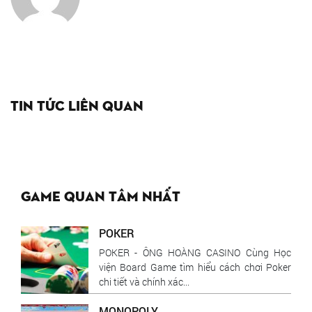
Tin tức liên quan
Game quan tâm nhất
POKER
POKER - ÔNG HOÀNG CASINO Cùng Học
viện Board Game tìm hiểu cách chơi Poker
chi tiết và chính xác...
MONOPOLY