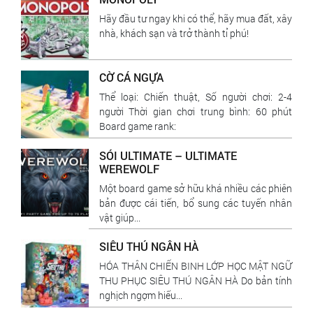
Hãy đầu tư ngay khi có thể, hãy mua đất, xây
nhà, khách sạn và trở thành tỉ phú!
CỜ CÁ NGỰA
Thể loại: Chiến thuật, Số người chơi: 2-4
người Thời gian chơi trung bình: 60 phút
Board game rank:
SÓI ULTIMATE – ULTIMATE
WEREWOLF
Một board game sở hữu khá nhiều các phiên
bản được cái tiến, bổ sung các tuyến nhân
vật giúp...
SIÊU THÚ NGÂN HÀ
HÓA THÂN CHIẾN BINH LỚP HỌC MẬT NGỮ
THU PHỤC SIÊU THÚ NGÂN HÀ Do bản tính
nghịch ngợm hiếu...