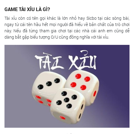
GAME TÀI XỈU LÀ GÌ?
Tài xỉu còn có tên gọi khác là lớn nhỏ hay Sicbo tại các sòng bài,
ngay từ cái tên hầu hết mọi người đã hiểu về bản chất của trò chơi
này. Nếu đã từng tham gia chơi tại các nhà cái anh em cũng dễ
dàng bắt gặp biểu tượng O/U cũng đồng nghĩa với tài xỉu.