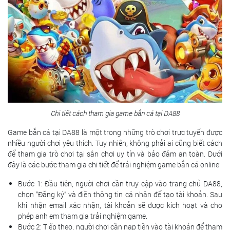
Chi tiết cách tham gia game bắn cá tại DA88
Game bắn cá tại DA88 là một trong những trò chơi trực tuyến được
nhiều người chơi yêu thích. Tuy nhiên, không phải ai cũng biết cách
để tham gia trò chơi tại sân chơi uy tín và bảo đảm an toàn. Dưới
đây là các bước tham gia chi tiết để trải nghiệm game bắn cá online:
Bước 1: Đầu tiên, người chơi cần truy cập vào trang chủ DA88,
chọn “Đăng ký” và điền thông tin cá nhân để tạo tài khoản. Sau
khi nhận email xác nhận, tài khoản sẽ được kích hoạt và cho
phép anh em tham gia trải nghiệm game.
Bước 2: Tiếp theo, người chơi cần nạp tiền vào tài khoản để tham