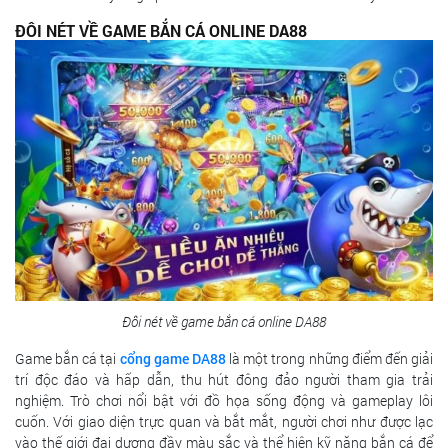
ĐÔI NÉT VỀ GAME BẮN CÁ ONLINE DA88
Đôi nét về game bắn cá online DA88
Game bắn cá tại
cổng game DA88
là một trong những điểm đến giải
trí độc đáo và hấp dẫn, thu hút đông đảo người tham gia trải
nghiệm. Trò chơi nổi bật với đồ họa sống động và gameplay lôi
cuốn. Với giao diện trực quan và bắt mắt, người chơi như được lạc
vào thế giới đại dương đầy màu sắc và thể hiện kỹ năng bắn cá để