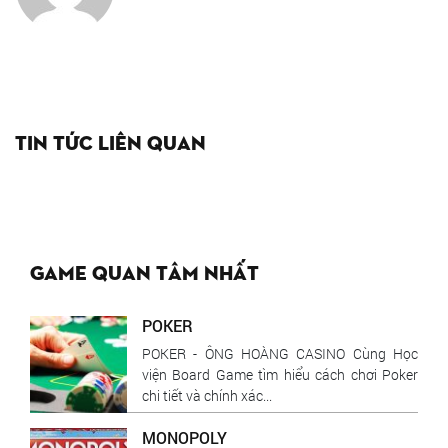
Tin tức liên quan
Game quan tâm nhất
POKER
POKER - ÔNG HOÀNG CASINO Cùng Học
viện Board Game tìm hiểu cách chơi Poker
chi tiết và chính xác...
MONOPOLY