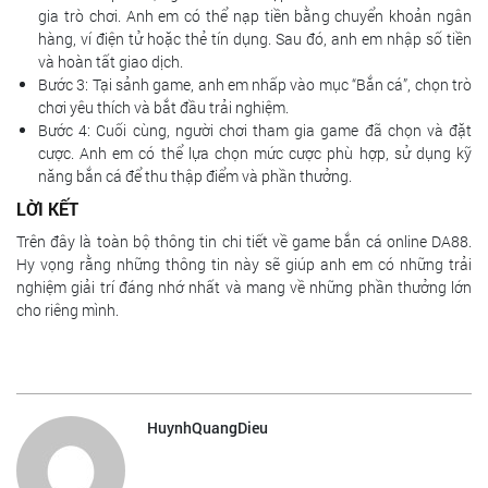
gia trò chơi. Anh em có thể nạp tiền bằng chuyển khoản ngân
hàng, ví điện tử hoặc thẻ tín dụng. Sau đó, anh em nhập số tiền
và hoàn tất giao dịch.
Bước 3: Tại sảnh game, anh em nhấp vào mục “Bắn cá”, chọn trò
chơi yêu thích và bắt đầu trải nghiệm.
Bước 4: Cuối cùng, người chơi tham gia game đã chọn và đặt
cược. Anh em có thể lựa chọn mức cược phù hợp, sử dụng kỹ
năng bắn cá để thu thập điểm và phần thưởng.
LỜI KẾT
Trên đây là toàn bộ thông tin chi tiết về game bắn cá online DA88.
Hy vọng rằng những thông tin này sẽ giúp anh em có những trải
nghiệm giải trí đáng nhớ nhất và mang về những phần thưởng lớn
cho riêng mình.
HuynhQuangDieu