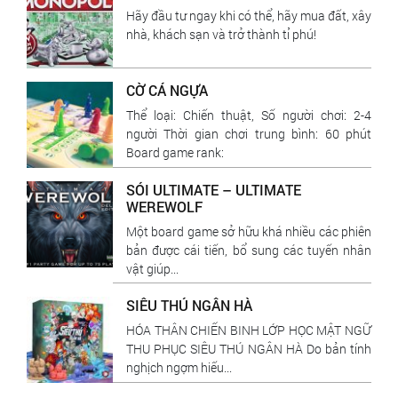
Hãy đầu tư ngay khi có thể, hãy mua đất, xây
nhà, khách sạn và trở thành tỉ phú!
CỜ CÁ NGỰA
Thể loại: Chiến thuật, Số người chơi: 2-4
người Thời gian chơi trung bình: 60 phút
Board game rank:
SÓI ULTIMATE – ULTIMATE
WEREWOLF
Một board game sở hữu khá nhiều các phiên
bản được cái tiến, bổ sung các tuyến nhân
vật giúp...
SIÊU THÚ NGÂN HÀ
HÓA THÂN CHIẾN BINH LỚP HỌC MẬT NGỮ
THU PHỤC SIÊU THÚ NGÂN HÀ Do bản tính
nghịch ngợm hiếu...