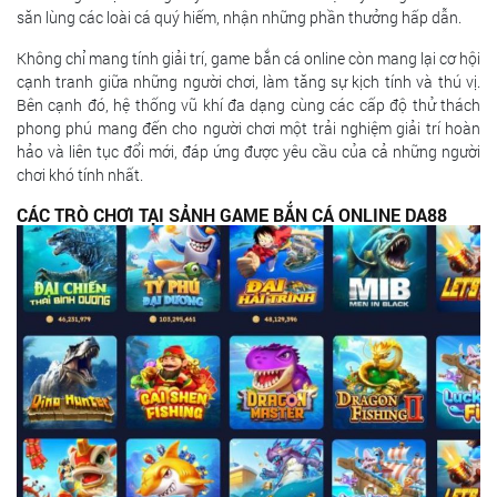
săn lùng các loài cá quý hiếm, nhận những phần thưởng hấp dẫn.
Không chỉ mang tính giải trí, game bắn cá online còn mang lại cơ hội
cạnh tranh giữa những người chơi, làm tăng sự kịch tính và thú vị.
Bên cạnh đó, hệ thống vũ khí đa dạng cùng các cấp độ thử thách
phong phú mang đến cho người chơi một trải nghiệm giải trí hoàn
hảo và liên tục đổi mới, đáp ứng được yêu cầu của cả những người
chơi khó tính nhất.
CÁC TRÒ CHƠI TẠI SẢNH GAME BẮN CÁ ONLINE DA88