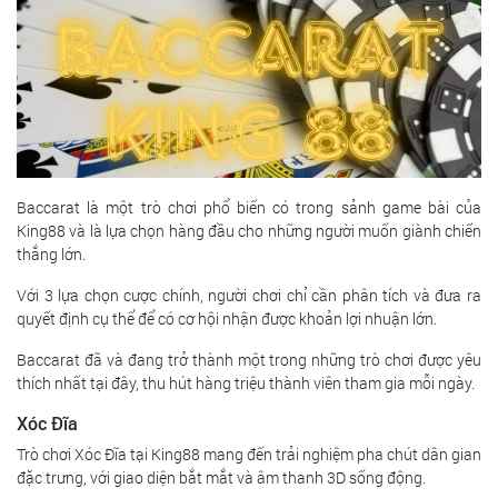
Baccarat là một trò chơi phổ biến có trong sảnh game bài của
King88 và là lựa chọn hàng đầu cho những người muốn giành chiến
thắng lớn.
Với 3 lựa chọn cược chính, người chơi chỉ cần phân tích và đưa ra
quyết định cụ thể để có cơ hội nhận được khoản lợi nhuận lớn.
Baccarat đã và đang trở thành một trong những trò chơi được yêu
thích nhất tại đây, thu hút hàng triệu thành viên tham gia mỗi ngày.
Xóc Đĩa
Trò chơi Xóc Đĩa tại King88 mang đến trải nghiệm pha chút dân gian
đặc trưng, với giao diện bắt mắt và âm thanh 3D sống động.