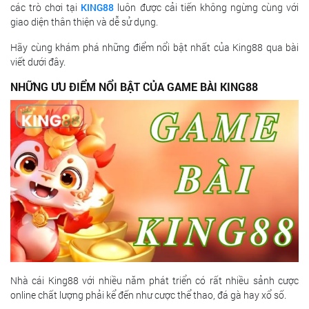
các trò chơi tại
KING88
luôn được cải tiến không ngừng cùng với
giao diện thân thiện và dễ sử dụng.
Hãy cùng khám phá những điểm nổi bật nhất của King88 qua bài
viết dưới đây.
NHỮNG ƯU ĐIỂM NỔI BẬT CỦA GAME BÀI KING88
Nhà cái King88 với nhiều năm phát triển có rất nhiều sảnh cược
online chất lượng phải kể đến như cược thể thao, đá gà hay xổ số.