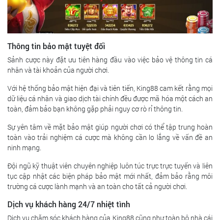
Thông tin bảo mật tuyệt đối
Sảnh cược này đặt ưu tiên hàng đầu vào việc bảo vệ thông tin cá
nhân và tài khoản của người chơi.
Với hệ thống bảo mật hiện đại và tiên tiến, King88 cam kết rằng mọi
dữ liệu cá nhân và giao dịch tài chính đều được mã hóa một cách an
toàn, đảm bảo bạn không gặp phải nguy cơ rò rỉ thông tin.
Sự yên tâm về mặt bảo mật giúp người chơi có thể tập trung hoàn
toàn vào trải nghiệm cá cược mà không cần lo lắng về vấn đề an
ninh mạng.
Đội ngũ kỹ thuật viên chuyên nghiệp luôn túc trực trực tuyến và liên
tục cập nhật các biện pháp bảo mật mới nhất, đảm bảo rằng môi
trường cá cược lành mạnh và an toàn cho tất cả người chơi.
Dịch vụ khách hàng 24/7 nhiệt tình
Dịch vụ chăm sóc khách hàng của King88 cũng như toàn bộ nhà cái