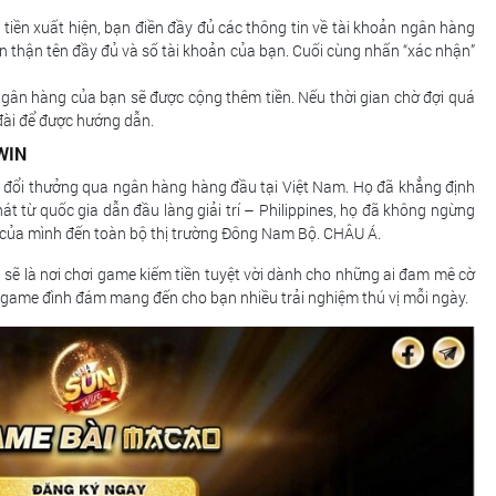
út tiền xuất hiện, bạn điền đầy đủ các thông tin về tài khoản ngân hàng
cẩn thận tên đầy đủ và số tài khoản của bạn. Cuối cùng nhấn “xác nhận”
 ngân hàng của bạn sẽ được cộng thêm tiền. Nếu thời gian chờ đợi quá
 đài để được hướng dẫn.
WIN
 đổi thưởng qua ngân hàng hàng đầu tại Việt Nam. Họ đã khẳng định
t từ quốc gia dẫn đầu làng giải trí – Philippines, họ đã không ngừng
ẫn của mình đến toàn bộ thị trường Đông Nam Bộ. CHÂU Á.
ẽ là nơi chơi game kiếm tiền tuyệt vời dành cho những ai đam mê cờ
a game đình đám mang đến cho bạn nhiều trải nghiệm thú vị mỗi ngày.