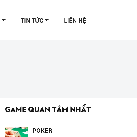
C
TIN TỨC
LIÊN HỆ
Game quan tâm nhất
POKER