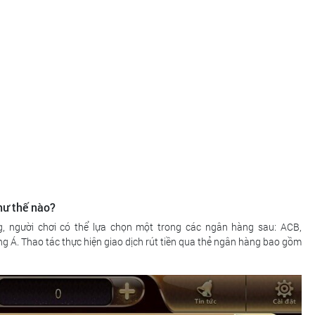
hư thế nào?
g, người chơi có thể lựa chọn một trong các ngân hàng sau: ACB,
 Á. Thao tác thực hiện giao dịch rút tiền qua thẻ ngân hàng bao gồm