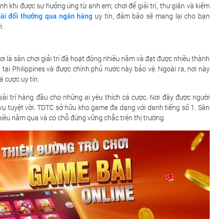
khi được sự hưởng ứng từ anh em; chơi để giải trí, thư giãn và kiếm
ài đổi thưởng qua ngân hàng
uy tín, đảm bảo sẽ mang lại cho bạn
i.
i là sân chơi giải trí đã hoạt động nhiều năm và đạt được nhiều thành
 tại Philippines và được chính phủ nước này bảo vệ. Ngoài ra, nơi này
 cược uy tín.
i trí hàng đầu cho những ai yêu thích cá cược. Nơi đây được người
 vụ tuyệt vời. TDTC sở hữu kho game đa dạng với danh tiếng số 1. Sân
iều năm qua và có chỗ đứng vững chắc trên thị trường.