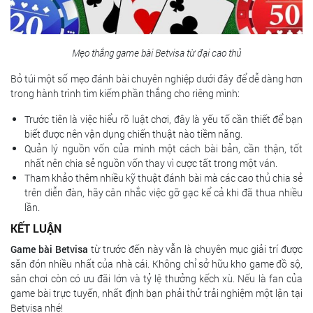
Mẹo thắng game bài Betvisa từ đại cao thủ
Bỏ túi một số mẹo đánh bài chuyên nghiệp dưới đây để dễ dàng hơn
trong hành trình tìm kiếm phần thắng cho riêng mình:
Trước tiên là việc hiểu rõ luật chơi, đây là yếu tố cần thiết để bạn
biết được nên vận dụng chiến thuật nào tiềm năng.
Quản lý nguồn vốn của mình một cách bài bản, cần thận, tốt
nhất nên chia sẻ nguồn vốn thay vì cược tất trong một ván.
Tham khảo thêm nhiều kỹ thuật đánh bài mà các cao thủ chia sẻ
trên diễn đàn, hãy cân nhắc việc gỡ gạc kể cả khi đã thua nhiều
lần.
KẾT LUẬN
Game bài Betvisa
từ trước đến này vẫn là chuyên mục giải trí được
săn đón nhiều nhất của nhà cái. Không chỉ sở hữu kho game đồ sộ,
sân chơi còn có ưu đãi lớn và tỷ lệ thưởng kếch xù. Nếu là fan của
game bài trực tuyến, nhất định bạn phải thử trải nghiệm một lận tại
Betvisa nhé!