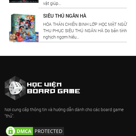
vật giúp...
SIÊU THÚ NGÂN HÀ
HÓA THÂN CHIẾN BINH LỚP HỌC MẬT NGỮ
THU PHỤC SIÊU THÚ NGÂN HÀ Do bản tính
nghịch ngợm hiếu...
Nơi cung cấp thông tin và hướng dẫn dành cho các board game
"thủ".