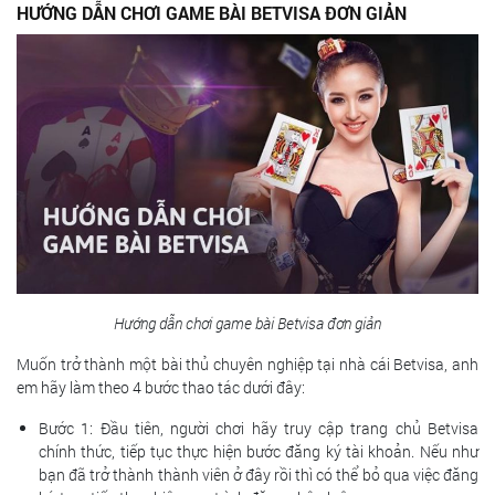
HƯỚNG DẪN CHƠI GAME BÀI BETVISA ĐƠN GIẢN
Hướng dẫn chơi game bài Betvisa đơn giản
Muốn trở thành một bài thủ chuyên nghiệp tại nhà cái Betvisa, anh
em hãy làm theo 4 bước thao tác dưới đây:
Bước 1: Đầu tiên, người chơi hãy truy cập trang chủ Betvisa
chính thức, tiếp tục thực hiện bước đăng ký tài khoản. Nếu như
bạn đã trở thành thành viên ở đây rồi thì có thể bỏ qua việc đăng