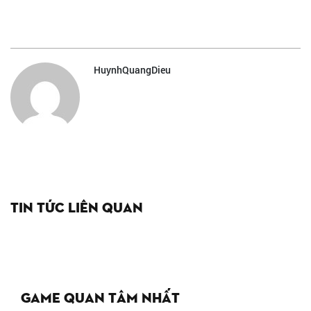
HuynhQuangDieu
Tin tức liên quan
Game quan tâm nhất