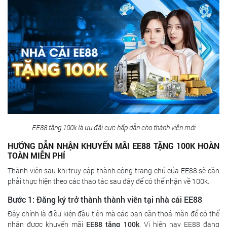
EE88 tặng 100k là ưu đãi cực hấp dẫn cho thành viên mới
HƯỚNG DẪN NHẬN KHUYẾN MÃI EE88 TẶNG 100K HOÀN
TOÀN MIỄN PHÍ
Thành viên sau khi truy cập thành công trang chủ của EE88 sẽ cần
phải thực hiện theo các thao tác sau đây để có thể nhận về 100k.
Bước 1: Đăng ký trở thành thành viên tại nhà cái EE88
Đây chính là điều kiện đầu tiên mà các bạn cần thoả mãn để có thể
nhận được khuyến mãi
EE88 tặng 100k
. Vì hiện nay EE88 đang