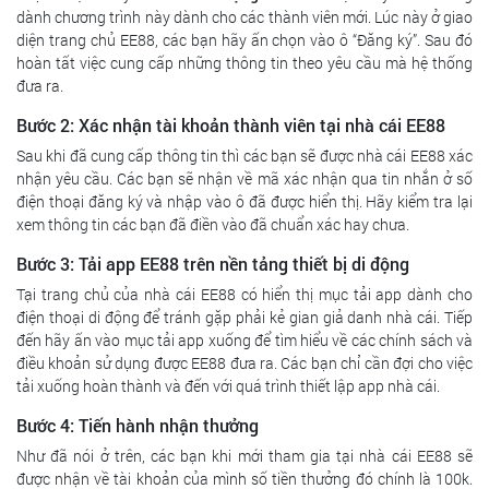
dành chương trình này dành cho các thành viên mới. Lúc này ở giao
diện trang chủ EE88, các bạn hãy ấn chọn vào ô “Đăng ký”. Sau đó
hoàn tất việc cung cấp những thông tin theo yêu cầu mà hệ thống
đưa ra.
Bước 2: Xác nhận tài khoản thành viên tại nhà cái EE88
Sau khi đã cung cấp thông tin thì các bạn sẽ được nhà cái EE88 xác
nhận yêu cầu. Các bạn sẽ nhận về mã xác nhận qua tin nhắn ở số
điện thoại đăng ký và nhập vào ô đã được hiển thị. Hãy kiểm tra lại
xem thông tin các bạn đã điền vào đã chuẩn xác hay chưa.
Bước 3: Tải app EE88 trên nền tảng thiết bị di động
Tại trang chủ của nhà cái EE88 có hiển thị mục tải app dành cho
điện thoại di động để tránh gặp phải kẻ gian giả danh nhà cái. Tiếp
đến hãy ấn vào mục tải app xuống để tìm hiểu về các chính sách và
điều khoản sử dụng được EE88 đưa ra. Các bạn chỉ cần đợi cho việc
tải xuống hoàn thành và đến với quá trình thiết lập app nhà cái.
Bước 4: Tiến hành nhận thưởng
Như đã nói ở trên, các bạn khi mới tham gia tại nhà cái EE88 sẽ
được nhận về tài khoản của mình số tiền thưởng đó chính là 100k.