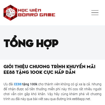
Tổng hợp
Giới thiệu chương trình khuyến mãi
EE88 tặng 100k cực hấp dẫn
Ưu đãi
EE88
tặng 100k
cho thành viên không có gì xa lạ cả. Nhưng
để nhận được số tiền thưởng miễn phí này thì cos rất nhiều người
chơi vẫn còn gặp khó khăn. Vậy hãy cùng khám phá về chương
trình ưu đãi này qua bài viết sau qua đường link ee88app.net.