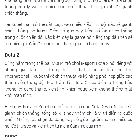
khả năng phối hợp tốt với đồng đội. Đồng thời, họ phải biết lựa chọn
tướng hợp lý và thực hiện các chiến thuật thông minh để giành
chiến thắng.
Tại Kubet, bạn có thể đặt cược vào nhiều kiểu như đội nào sẽ giành
chiến thắng, số lượng điểm hạ gục hay tổng số lần chiến thắng
trong cuộc chiến đó. Đặc biệt, đây là game nổi tiếng top đầu nên sẽ
có nhiều giải đấu để mọi người tham gia chơi hàng ngày.
Dota 2
Cũng nằm trong thể loại MOBA, trò chơi
E-sport
Dota 2 nổi tiếng với
những giải đấu lớn. Trong đó, nổi bật phải kể đến như The
International – cuộc thi về chiến thuật và kỹ năng phối hợp giữa các
thành viên trong đội. Mỗi trận đấu Dota 2 đều diễn ra trong bầu
không khí căng thẳng, kịch tính, khiến người xem không thể rời mắt
khỏi màn hình.
Hiện nay, hội viên Kubet có thể tham gia cược Dota 2 vào đội nào sẽ
giành chiến thắng, tổng số kills hay thậm chí là vị trí diễn ra cuộc
chiến. Những lựa chọn đa dạng này sẽ giúp người chơi có nhiều cơ
hội để thử sức và kiếm tiền từ niềm đam mê của mình.
PUBG