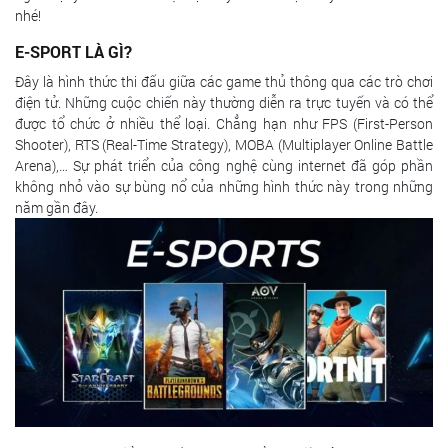
nhé!
E-SPORT LÀ GÌ?
Đây là hình thức thi đấu giữa các game thủ thông qua các trò chơi
điện tử. Những cuộc chiến này thường diễn ra trực tuyến và có thể
được tổ chức ở nhiều thể loại. Chẳng hạn như FPS (First-Person
Shooter), RTS (Real-Time Strategy), MOBA (Multiplayer Online Battle
Arena),… Sự phát triển của công nghệ cùng internet đã góp phần
không nhỏ vào sự bùng nổ của những hình thức này trong những
năm gần đây.