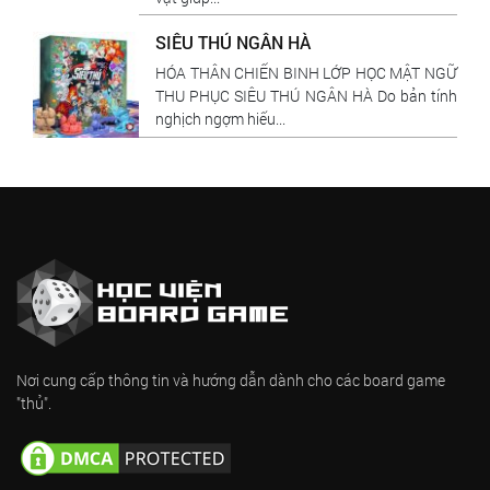
SIÊU THÚ NGÂN HÀ
HÓA THÂN CHIẾN BINH LỚP HỌC MẬT NGỮ
THU PHỤC SIÊU THÚ NGÂN HÀ Do bản tính
nghịch ngợm hiếu...
Nơi cung cấp thông tin và hướng dẫn dành cho các board game
"thủ".