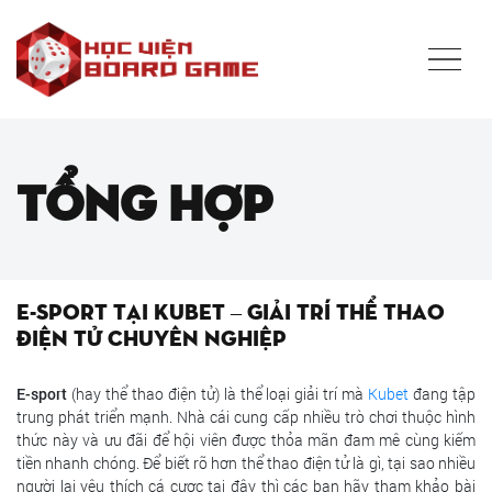
Tổng hợp
E-Sport Tại Kubet – Giải Trí Thể Thao
Điện Tử Chuyên Nghiệp
E-sport
(hay thể thao điện tử) là thể loại giải trí mà
Kubet
đang tập
trung phát triển mạnh. Nhà cái cung cấp nhiều trò chơi thuộc hình
thức này và ưu đãi để hội viên được thỏa mãn đam mê cùng kiếm
tiền nhanh chóng. Để biết rõ hơn thể thao điện tử là gì, tại sao nhiều
người lại yêu thích cá cược tại đây thì các bạn hãy tham khảo bài