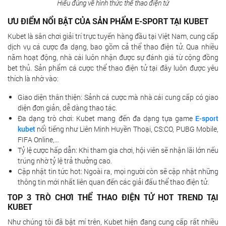
Hiểu đúng về hình thức thể thao điện tử
ƯU ĐIỂM NỔI BẬT CỦA SẢN PHẨM E-SPORT TẠI KUBET
Kubet là sân chơi giải trí trực tuyến hàng đầu tại Việt Nam, cung cấp
dịch vụ cá cược đa dạng, bao gồm cả thể thao điện tử. Qua nhiều
năm hoạt động, nhà cái luôn nhận được sự đánh giá từ cộng đồng
bet thủ. Sản phẩm cá cược thể thao điện tử tại đây luôn được yêu
thích là nhờ vào:
Giao diện thân thiện: Sảnh cá cược mà nhà cái cung cấp có giao
diện đơn giản, dễ dàng thao tác.
Đa dạng trò chơi: Kubet mang đến đa dạng tựa game
E-sport
kubet
nổi tiếng như Liên Minh Huyền Thoại, CS:CO, PUBG Mobile,
FIFA Online,…
Tỷ lệ cược hấp dẫn: Khi tham gia chơi, hội viên sẽ nhận lãi lớn nếu
trúng nhờ tỷ lệ trả thưởng cao.
Cập nhật tin tức hot: Ngoài ra, mọi người còn sẽ cập nhật những
thông tin mới nhất liên quan đến các giải đấu thể thao điện tử.
TOP 3 TRÒ CHƠI THỂ THAO ĐIỆN TỬ HOT TREND TẠI
KUBET
Như chúng tôi đã bật mí trên, Kubet hiện đang cung cấp rất nhiều