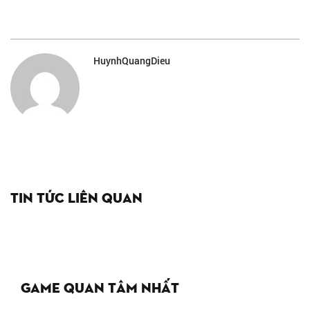
HuynhQuangDieu
Tin tức liên quan
Game quan tâm nhất