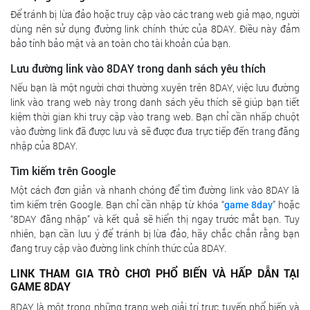
Để tránh bị lừa đảo hoặc truy cập vào các trang web giả mạo, người
dùng nên sử dụng đường link chính thức của 8DAY. Điều này đảm
bảo tính bảo mật và an toàn cho tài khoản của bạn.
Lưu đường link vào 8DAY trong danh sách yêu thích
Nếu bạn là một người chơi thường xuyên trên 8DAY, việc lưu đường
link vào trang web này trong danh sách yêu thích sẽ giúp bạn tiết
kiệm thời gian khi truy cập vào trang web. Bạn chỉ cần nhấp chuột
vào đường link đã được lưu và sẽ được đưa trực tiếp đến trang đăng
nhập của 8DAY.
Tìm kiếm trên Google
Một cách đơn giản và nhanh chóng để tìm đường link vào 8DAY là
tìm kiếm trên Google. Bạn chỉ cần nhập từ khóa “
game 8day
” hoặc
“8DAY đăng nhập” và kết quả sẽ hiển thị ngay trước mắt bạn. Tuy
nhiên, bạn cần lưu ý để tránh bị lừa đảo, hãy chắc chắn rằng bạn
đang truy cập vào đường link chính thức của 8DAY.
LINK THAM GIA TRÒ CHƠI PHỔ BIẾN VÀ HẤP DẪN TẠI
GAME 8DAY
8DAY là một trong những trang web giải trí trực tuyến phổ biến và