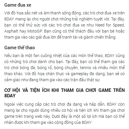
Game đua xe
Với đồ họa sắc nét và âm thanh sống động, các trò chơi đua xe trên
8DAY mang lại cho người chơi những trải nghiệm tuyệt vời. Tại đây,
bạn có thể thử sức với các trò chơi đua xe như Need for Speed,
Asphalt hay MotoGP. Bạn cũng có thể thách đấu với bạn bè hoặc
tham gia vào các giải đua lớn để tranh tài và giành chiến thắng.
Game thể thao
Nếu bạn là một fan cuồng nhiệt của các môn thể thao, 8DAY cũng
có những trò chơi dành cho bạn. Tại đây, bạn có thể tham gia các
trò chơi bóng đá, bóng rổ, bóng chuyền, tennis và nhiều môn thể
thao khác. Với đồ họa chân thực và gameplay đa dạng, bạn sẽ có
cảm giác như đang tham gia vào các trận đấu thật sự.
CƠ HỘI VÀ TIỆN ÍCH KHI THAM GIA CHƠI GAME TRÊN
8DAY
Ngoài việc cung cấp các trò chơi đa dạng và hấp dẫn, 8DAY còn
mang lại cho người dùng nhiều cơ hội và tiện ích khi tham gia chơi
game trên trang web này. Dưới đây là một số lợi ích mà bạn có thể
nhận được khi tham gia vào cộng đồng của 8DAY: