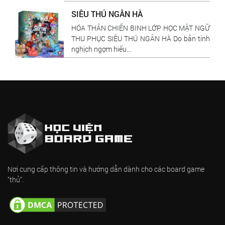
SIÊU THÚ NGÂN HÀ
HÓA THÂN CHIẾN BINH LỚP HỌC MẬT NGỮ
THU PHỤC SIÊU THÚ NGÂN HÀ Do bản tính
nghịch ngợm hiếu...
Nơi cung cấp thông tin và hướng dẫn dành cho các board game
"thủ".