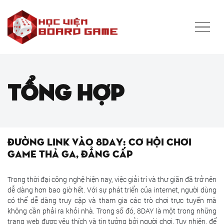
Tổng hợp
Đường link vào 8DAY: Cơ hội chơi
game thả ga, đẳng cấp
Trong thời đại công nghệ hiện nay, việc giải trí và thư giãn đã trở nên
dễ dàng hơn bao giờ hết. Với sự phát triển của internet, người dùng
có thể dễ dàng truy cập và tham gia các trò chơi trực tuyến mà
không cần phải ra khỏi nhà. Trong số đó, 8DAY là một trong những
trang web được yêu thích và tin tưởng bởi người chơi. Tuy nhiên, để