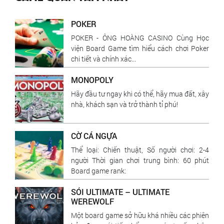
POKER
POKER - ÔNG HOÀNG CASINO Cùng Học
viện Board Game tìm hiểu cách chơi Poker
chi tiết và chính xác...
MONOPOLY
Hãy đầu tư ngay khi có thể, hãy mua đất, xây
nhà, khách sạn và trở thành tỉ phú!
CỜ CÁ NGỰA
Thể loại: Chiến thuật, Số người chơi: 2-4
người Thời gian chơi trung bình: 60 phút
Board game rank:
SÓI ULTIMATE – ULTIMATE
WEREWOLF
Một board game sở hữu khá nhiều các phiên