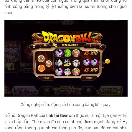
Sự không can thiệp của con người trong quá trình chơi. Cùng với
tính công bằng trong tỷ lệ thưởng đem lại sự tin tưởng cho người
chơi.
Công nghệ số tự động và tính công bằng khi quay
Nổ hũ Dragon Ball của
link tải Gemwin
thực sự là một tựa game thú
vị và hấp dẫn. Thêm vào đó còn có những điểm mạnh đáng kể. Hy
vọng rằng thông qua những thông tin đó, các bạn đã có cái nhìn