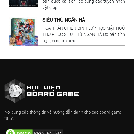
bản được cái tiến, bổ sung các tuyến nhân
vật giúp...
SIÊU THÚ NGÂN HÀ
HÓA THÂN CHIẾN BINH LỚP HỌC MẬT NGỮ
THU PHỤC SIÊU THÚ NGÂN HÀ Do bản tính
nghịch ngợm hiếu...
Nơi cung cấp thông tin và hướng dẫn dành cho các board game
"thủ".