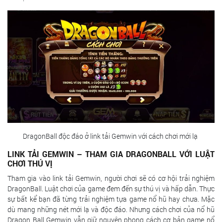
DragonBall độc đáo ở link tải Gemwin với cách chơi mới lạ
LINK TẢI GEMWIN – THAM GIA DRAGONBALL VỚI LUẬT
CHƠI THÚ VỊ
Tham gia vào link tải Gemwin, người chơi sẽ có cơ hội trải nghiệm
DragonBall. Luật chơi của game đem đến sự thú vị và hấp dẫn. Thực
sự bất kể bạn đã từng trải nghiệm tựa game nổ hũ hay chưa. Mặc
dù mang những nét mới lạ và độc đáo. Nhưng cách chơi của nổ hũ
Dragon Ball Gemwin vẫn giữ nguyên phong cách cơ bản game nổ