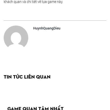
khách quan và chi tiết về tựa game này.
HuynhQuangDieu
Tin tức liên quan
Game quan tâm nhất