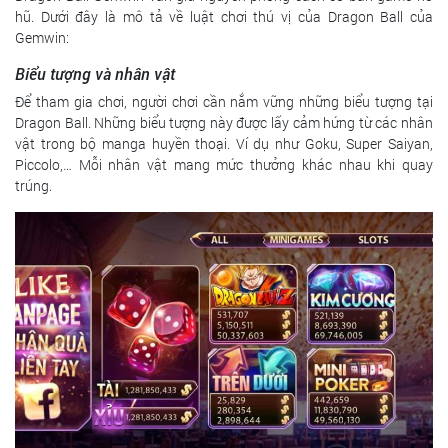
hũ. Dưới đây là mô tả về luật chơi thú vị của Dragon Ball của
Gemwin:
Biểu tượng và nhân vật
Để tham gia chơi, người chơi cần nắm vững những biểu tượng tại
Dragon Ball. Những biểu tượng này được lấy cảm hứng từ các nhân
vật trong bộ manga huyền thoại. Ví dụ như Goku, Super Saiyan,
Piccolo,… Mỗi nhân vật mang mức thưởng khác nhau khi quay
trúng.