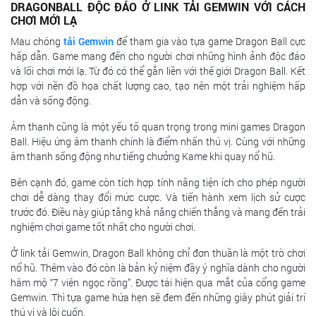
DRAGONBALL ĐỘC ĐÁO Ở LINK TẢI GEMWIN VỚI CÁCH
CHƠI MỚI LẠ
Mau chóng
tải Gemwin
để tham gia vào tựa game Dragon Ball cực
hấp dẫn. Game mang đến cho người chơi những hình ảnh độc đáo
và lối chơi mới lạ. Từ đó có thể gắn liền với thế giới Dragon Ball. Kết
hợp với nền đồ họa chất lượng cao, tạo nên một trải nghiệm hấp
dẫn và sống động.
Âm thanh cũng là một yếu tố quan trọng trong mini games Dragon
Ball. Hiệu ứng âm thanh chính là điểm nhấn thú vị. Cùng với những
âm thanh sống động như tiếng chưởng Kame khi quay nổ hũ.
Bên cạnh đó, game còn tích hợp tính năng tiện ích cho phép người
chơi dễ dàng thay đổi mức cược. Và tiến hành xem lịch sử cược
trước đó. Điều này giúp tăng khả năng chiến thắng và mang đến trải
nghiệm chơi game tốt nhất cho người chơi.
Ở link tải Gemwin, Dragon Ball không chỉ đơn thuần là một trò chơi
nổ hũ. Thêm vào đó còn là bản kỷ niệm đầy ý nghĩa dành cho người
hâm mộ “7 viên ngọc rồng”. Được tái hiện qua mắt của cổng game
Gemwin. Thì tựa game hứa hẹn sẽ đem đến những giây phút giải trí
thú vị và lôi cuốn.