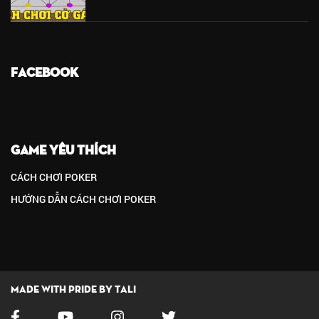
FACEBOOK
GAME YÊU THÍCH
CÁCH CHƠI POKER
HƯỚNG DẪN CÁCH CHƠI POKER
Made with pride by Tali