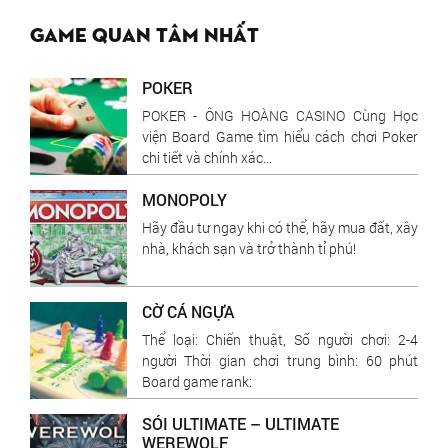
Game quan tâm nhất
POKER
POKER - ÔNG HOÀNG CASINO Cùng Học
viện Board Game tìm hiểu cách chơi Poker
chi tiết và chính xác...
MONOPOLY
Hãy đầu tư ngay khi có thể, hãy mua đất, xây
nhà, khách sạn và trở thành tỉ phú!
CỜ CÁ NGỰA
Thể loại: Chiến thuật, Số người chơi: 2-4
người Thời gian chơi trung bình: 60 phút
Board game rank:
SÓI ULTIMATE – ULTIMATE
WEREWOLF