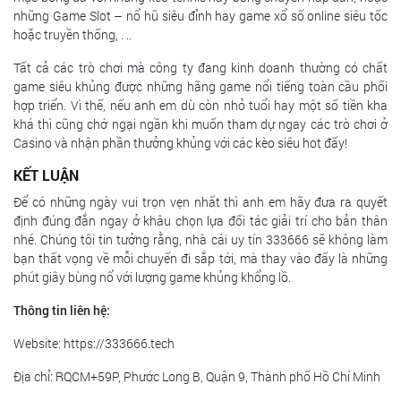
những Game Slot – nổ hũ siêu đỉnh hay game xổ số online siêu tốc
hoặc truyền thống, . ..
Tất cả các trò chơi mà công ty đang kinh doanh thường có chất
game siêu khủng được những hãng game nổi tiếng toàn cầu phối
hợp triển. Vì thế, nếu anh em dù còn nhỏ tuổi hay một số tiền kha
khá thì cũng chớ ngại ngần khi muốn tham dự ngay các trò chơi ở
Casino và nhận phần thưởng khủng với các kèo siêu hot đấy!
KẾT LUẬN
Để có những ngày vui trọn vẹn nhất thì anh em hãy đưa ra quyết
định đúng đắn ngay ở khâu chọn lựa đối tác giải trí cho bản thân
nhé. Chúng tôi tin tưởng rằng, nhà cái uy tín 333666 sẽ không làm
bạn thất vọng về mỗi chuyến đi sắp tới, mà thay vào đấy là những
phút giây bùng nổ với lượng game khủng khổng lồ.
Thông tin liên hệ:
Website: https://333666.tech
Địa chỉ:
RQCM+59P, Phước Long B, Quận 9, Thành phố Hồ Chí Minh