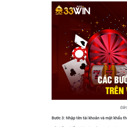
Đăng
Bước 3: Nhập tên tài khoản và mật khẩu t