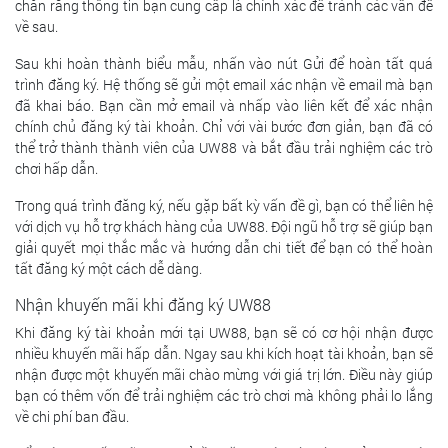
chắn rằng thông tin bạn cung cấp là chính xác để tránh các vấn đề
về sau.
Sau khi hoàn thành biểu mẫu, nhấn vào nút Gửi để hoàn tất quá
trình đăng ký. Hệ thống sẽ gửi một email xác nhận về email mà bạn
đã khai báo. Bạn cần mở email và nhấp vào liên kết để xác nhận
chính chủ đăng ký tài khoản. Chỉ với vài bước đơn giản, bạn đã có
thể trở thành thành viên của UW88 và bắt đầu trải nghiệm các trò
chơi hấp dẫn.
Trong quá trình đăng ký, nếu gặp bất kỳ vấn đề gì, bạn có thể liên hệ
với dịch vụ hỗ trợ khách hàng của UW88. Đội ngũ hỗ trợ sẽ giúp bạn
giải quyết mọi thắc mắc và hướng dẫn chi tiết để bạn có thể hoàn
tất đăng ký một cách dễ dàng.
Nhận khuyến mãi khi đăng ký UW88
Khi đăng ký tài khoản mới tại UW88, bạn sẽ có cơ hội nhận được
nhiều khuyến mãi hấp dẫn. Ngay sau khi kích hoạt tài khoản, bạn sẽ
nhận được một khuyến mãi chào mừng với giá trị lớn. Điều này giúp
bạn có thêm vốn để trải nghiệm các trò chơi mà không phải lo lắng
về chi phí ban đầu.