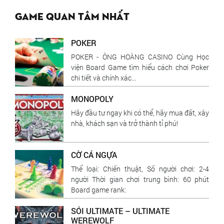
Game quan tâm nhất
POKER
POKER - ÔNG HOÀNG CASINO Cùng Học
viện Board Game tìm hiểu cách chơi Poker
chi tiết và chính xác...
MONOPOLY
Hãy đầu tư ngay khi có thể, hãy mua đất, xây
nhà, khách sạn và trở thành tỉ phú!
CỜ CÁ NGỰA
Thể loại: Chiến thuật, Số người chơi: 2-4
người Thời gian chơi trung bình: 60 phút
Board game rank:
SÓI ULTIMATE – ULTIMATE
WEREWOLF