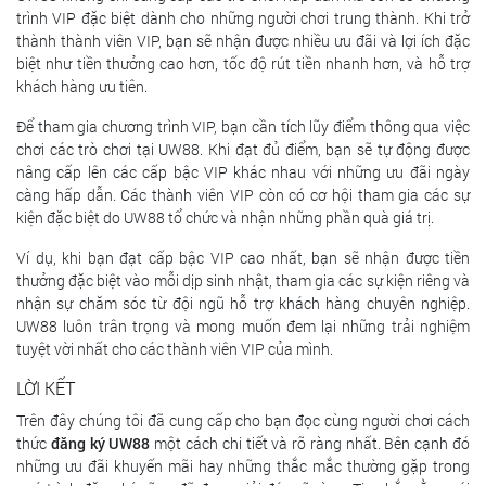
trình VIP đặc biệt dành cho những người chơi trung thành. Khi trở
thành thành viên VIP, bạn sẽ nhận được nhiều ưu đãi và lợi ích đặc
biệt như tiền thưởng cao hơn, tốc độ rút tiền nhanh hơn, và hỗ trợ
khách hàng ưu tiên.
Để tham gia chương trình VIP, bạn cần tích lũy điểm thông qua việc
chơi các trò chơi tại UW88. Khi đạt đủ điểm, bạn sẽ tự động được
nâng cấp lên các cấp bậc VIP khác nhau với những ưu đãi ngày
càng hấp dẫn. Các thành viên VIP còn có cơ hội tham gia các sự
kiện đặc biệt do UW88 tổ chức và nhận những phần quà giá trị.
Ví dụ, khi bạn đạt cấp bậc VIP cao nhất, bạn sẽ nhận được tiền
thưởng đặc biệt vào mỗi dịp sinh nhật, tham gia các sự kiện riêng và
nhận sự chăm sóc từ đội ngũ hỗ trợ khách hàng chuyên nghiệp.
UW88 luôn trân trọng và mong muốn đem lại những trải nghiệm
tuyệt vời nhất cho các thành viên VIP của mình.
LỜI KẾT
Trên đây chúng tôi đã cung cấp cho bạn đọc cùng người chơi cách
thức
đăng ký UW88
một cách chi tiết và rõ ràng nhất. Bên cạnh đó
những ưu đãi khuyến mãi hay những thắc mắc thường gặp trong