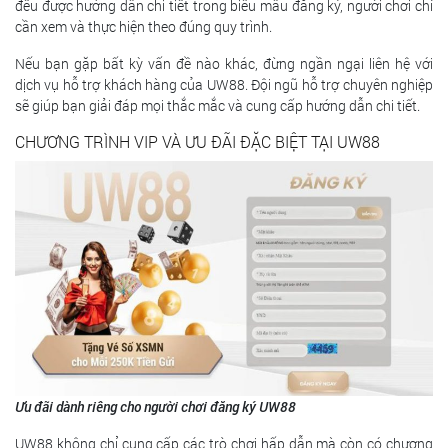
đều được hướng dẫn chi tiết trong biểu mẫu đăng ký, người chơi chỉ
cần xem và thực hiện theo đúng quy trình.
Nếu bạn gặp bất kỳ vấn đề nào khác, đừng ngần ngại liên hệ với
dịch vụ hỗ trợ khách hàng của UW88. Đội ngũ hỗ trợ chuyên nghiệp
sẽ giúp bạn giải đáp mọi thắc mắc và cung cấp hướng dẫn chi tiết.
CHƯƠNG TRÌNH VIP VÀ ƯU ĐÃI ĐẶC BIỆT TẠI UW88
Ưu đãi dành riêng cho người chơi đăng ký UW88
UW88 không chỉ cung cấp các trò chơi hấp dẫn mà còn có chương