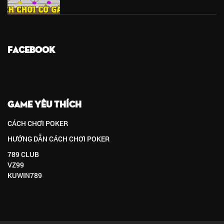
FACEBOOK
GAME YÊU THÍCH
CÁCH CHƠI POKER
HƯỚNG DẪN CÁCH CHƠI POKER
789 CLUB
VZ99
KUWIN789