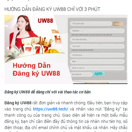
HƯỚNG DẪN ĐĂNG KÝ UW88 CHỈ VỚI 3 PHÚT
Đăng ký UW88 dễ dàng chỉ với vài thao tác cơ bản
Đăng ký UW88
rất đơn giản và nhanh chóng. Đầu tiên, bạn truy cập
vào trang chủ
https://uw88.tech/
và nhấn vào nút “Đăng ký” tại
thanh công cụ của trang chủ. Giao diện sẽ hiện ra một biểu mẫu
đăng ký, bạn chỉ cần điền đầy đủ thông tin cá nhân như tên họ, số
điện thoại, địa chỉ email chỉnh chủ và mật khẩu cá nhân. Hãy chắc