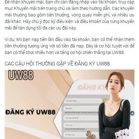
Để nhận khuyến mãi, bạn chỉ cần đăng nhập vào tài khoản, truy cập
mục Khuyến mãi trên trang chủ và làm theo hướng dẫn. Các khuyến
mãi thường bao gồm tiền thưởng, vòng quay miễn phí, và nhiều ưu
đãi khác. Hãy chú ý đọc kỹ điều kiện và điều khoản của từng khuyến
mãi để tận dụng tối đa các ưu đãi này.
Ví dụ, khi bạn nạp tiền lần đầu vào tài khoản, bạn có thể nhận thêm
tiền thưởng tương ứng với số tiền đã nạp. Đây là cơ hội tuyệt vời để
bạn có thể chơi nhiều hơn và tăng cơ hội chiến thắng tại UW88.
CÁC CÂU HỎI THƯỜNG GẶP VỀ ĐĂNG KÝ UW88