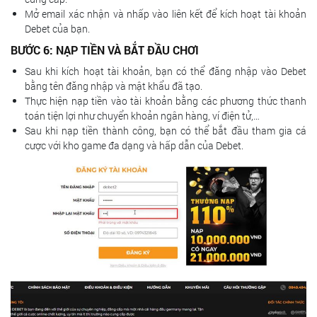
Mở email xác nhận và nhấp vào liên kết để kích hoạt tài khoản
Debet của bạn.
BƯỚC 6: NẠP TIỀN VÀ BẮT ĐẦU CHƠI
Sau khi kích hoạt tài khoản, bạn có thể đăng nhập vào Debet
bằng tên đăng nhập và mật khẩu đã tạo.
Thực hiện nạp tiền vào tài khoản bằng các phương thức thanh
toán tiện lợi như chuyển khoản ngân hàng, ví điện tử,…
Sau khi nạp tiền thành công, bạn có thể bắt đầu tham gia cá
cược với kho game đa dạng và hấp dẫn của Debet.