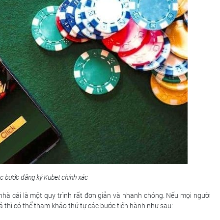
c bước đăng ký Kubet chính xác
nhà cái là một quy trình rất đơn giản và nhanh chóng. Nếu mọi người
 thì có thể tham khảo thứ tự các bước tiến hành như sau: