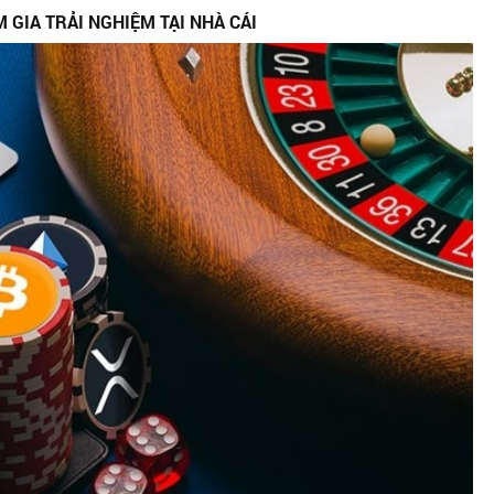
 GIA TRẢI NGHIỆM TẠI NHÀ CÁI