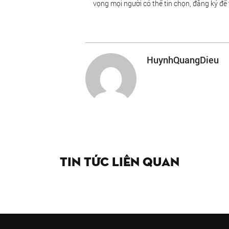
vọng mọi người có thể tin chọn, đăng ký để
HuynhQuangDieu
Tin tức liên quan