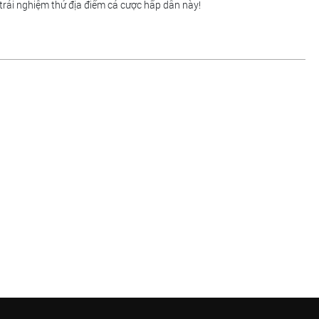
 trải nghiệm thử địa điểm cá cược hấp dẫn này!