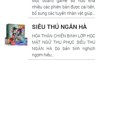
Một board game sở hữu khá
nhiều các phiên bản được cái tiến,
bổ sung các tuyến nhân vật giúp...
SIÊU THÚ NGÂN HÀ
HÓA THÂN CHIẾN BINH LỚP HỌC
MẬT NGỮ THU PHỤC SIÊU THÚ
NGÂN HÀ Do bản tính nghịch
ngợm hiếu...