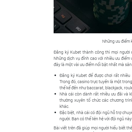
Những ưu điểm kh
Đăng ký Kubet thành công thì mọi người đ
Những dịch vụ đỉnh cao với nhiều ưu điểm 
đây là một vài ưu điểm nổi bật nhất mà sân
Đăng ký Kubet để được chơi rất nhiều 
Trong đó, casino trực tuyến là một tron
thể kể đến như baccarat, blackjack, roule
Nhà cái còn dành rất nhiều ưu đãi và 
thường xuyên tổ chức các chương trìn
khác.
Đặc biệt, nhà cái có đội ngũ hỗ trợ chu
người. Bạn có thể liên hệ với đội ngũ nà
Bài viết trên đã giúp mọi người hiểu biết t