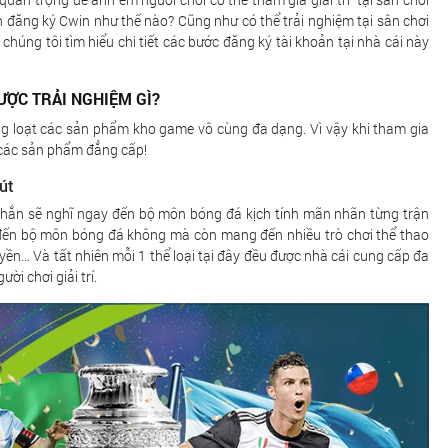
h đăng ký Cwin như thế nào? Cũng như có thể trải nghiệm tại sân chơi
 chúng tôi tìm hiểu chi tiết các bước đăng ký tài khoản tại nhà cái này
ƯỢC TRẢI NGHIỆM GÌ?
ng loạt các sản phẩm kho game vô cùng đa dạng. Vì vậy khi tham gia
 các sản phẩm đẳng cấp!
út
chắn sẽ nghĩ ngay đến bộ môn bóng đá kịch tính mãn nhãn từng trận
đến bộ môn bóng đá không mà còn mang đến nhiều trò chơi thể thao
yền… Và tất nhiên mỗi 1 thể loại tại đây đều được nhà cái cung cấp đa
ời chơi giải trí.