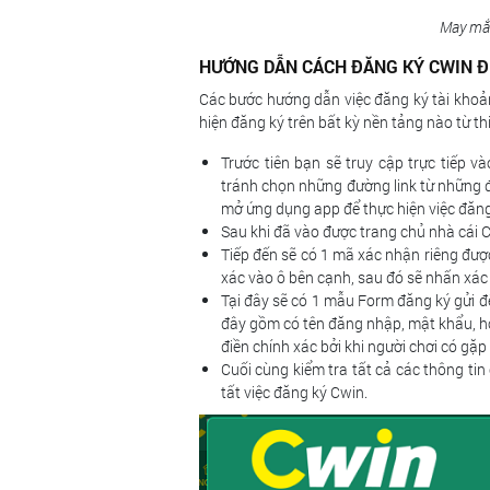
May mắn
HƯỚNG DẪN CÁCH ĐĂNG KÝ CWIN ĐỂ
Các bước hướng dẫn việc đăng ký tài khoản
hiện đăng ký trên bất kỳ nền tảng nào từ thi
Trước tiên bạn sẽ truy cập trực tiếp v
tránh chọn những đường link từ những đ
mở ứng dụng app để thực hiện việc đăn
Sau khi đã vào được trang chủ nhà cái 
Tiếp đến sẽ có 1 mã xác nhận riêng đượ
xác vào ô bên cạnh, sau đó sẽ nhấn xác
Tại đây sẽ có 1 mẫu Form đăng ký gửi đế
đây gồm có tên đăng nhập, mật khẩu, học
điền chính xác bởi khi người chơi có gặp
Cuối cùng kiểm tra tất cả các thông ti
tất việc đăng ký Cwin.