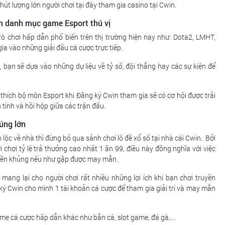
 hút lượng lớn người chơi tại đây tham gia casino tại Cwin.
ệm danh mục game Esport thú vị
 chơi hấp dẫn phổ biến trên thị trường hiện nay như: Dota2, LMHT,
ia vào những giải đấu cá cược trực tiếp.
 bạn sẽ dựa vào những dự liệu về tỷ số, đội thắng hay các sự kiện để
thích bộ môn Esport khi Đăng ký Cwin tham gia sẽ có cơ hội được trải
 tính và hồi hộp giữa các trận đấu.
úng lớn
lộc về nhà thì đừng bỏ qua sảnh chơi lô đề xổ số tại nhà cái Cwin. Bởi
chơi tỷ lệ trả thưởng cao nhất 1 ăn 99, điều này đồng nghĩa với việc
 tiền khủng nếu như gặp được may mắn.
 mang lại cho người chơi rất nhiều những lợi ích khi bạn chơi truyền
ký Cwin cho mình 1 tài khoản cá cược để tham gia giải trí và may mắn
ame cá cược hấp dẫn khác như bắn cá, slot game, đá gà,….