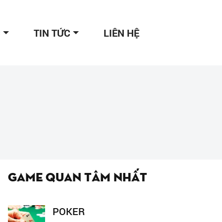
C
TIN TỨC
LIÊN HỆ
Game quan tâm nhất
POKER