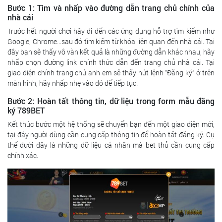
Bước 1: Tìm và nhấp vào đường dẫn trang chủ chính của
nhà cái
Trước hết người chơi hãy đi đến các ứng dụng hỗ trợ tìm kiếm như
Google, Chrome…sau đó tìm kiếm từ khóa liên quan đến nhà cái. Tại
đây bạn sẽ thấy vô vàn kết quả là những đường dẫn khác nhau, hãy
nhấp chọn đường link chính thức dẫn đến trang chủ nhà cái. Tại
giao diện chính trang chủ anh em sẽ thấy nút lệnh “Đăng ký” ở trên
màn hình, hãy nhấp nhẹ vào đó để tiếp tục.
Bước 2: Hoàn tất thông tin, dữ liệu trong form mẫu đăng
ký 789BET
Kết thúc bước một hệ thống sẽ chuyển bạn đến một giao diện mới,
tại đây người dùng cần cung cấp thông tin để hoàn tất đăng ký. Cụ
thể dưới đây là những dữ liệu cá nhân mà bet thủ cần cung cấp
chính xác.