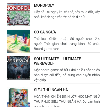
MONOPOLY
Hãy đầu tư ngay khi có thể, hãy mua đất, xây
nhà, khách sạn và trở thành tỉ phú!
CỜ CÁ NGỰA
Thể loại: Chiến thuật, Số người chơi: 2-4
người Thời gian chơi trung bình: 60 phút
Board game rank:
SÓI ULTIMATE – ULTIMATE
WEREWOLF
Một board game sở hữu khá nhiều các phiên
bản được cái tiến, bổ sung các tuyến nhân
vật giúp...
SIÊU THÚ NGÂN HÀ
HÓA THÂN CHIẾN BINH LỚP HỌC MẬT NGỮ
THU PHỤC SIÊU THÚ NGÂN HÀ Do bản tính
nghịch ngợm hiếu...