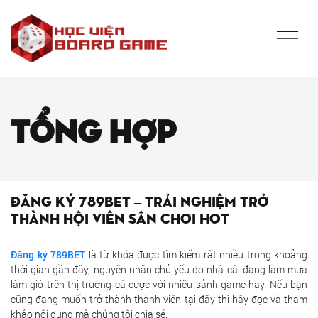
Tổng hợp
Đăng Ký 789BET – Trải Nghiệm Trở
Thành Hội Viên Sân Chơi Hot
Đăng ký 789BET
là từ khóa được tìm kiếm rất nhiều trong khoảng
thời gian gần đây, nguyên nhân chủ yếu do nhà cái đang làm mưa
làm gió trên thị trường cá cược với nhiều sảnh game hay. Nếu bạn
cũng đang muốn trở thành thành viên tại đây thì hãy đọc và tham
khảo nội dung mà chúng tôi chia sẻ.