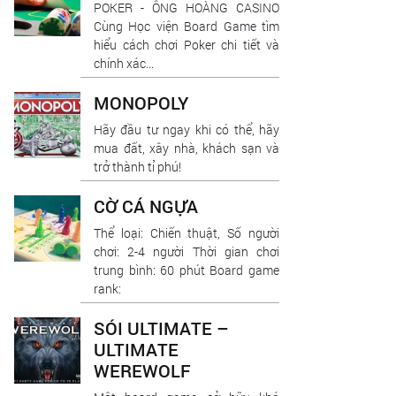
POKER - ÔNG HOÀNG CASINO
Cùng Học viện Board Game tìm
hiểu cách chơi Poker chi tiết và
chính xác...
MONOPOLY
Hãy đầu tư ngay khi có thể, hãy
mua đất, xây nhà, khách sạn và
trở thành tỉ phú!
CỜ CÁ NGỰA
Thể loại: Chiến thuật, Số người
chơi: 2-4 người Thời gian chơi
trung bình: 60 phút Board game
rank:
SÓI ULTIMATE –
ULTIMATE
WEREWOLF