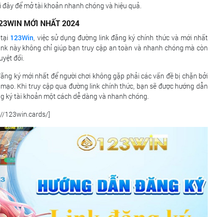
ới đây để mở tài khoản nhanh chóng và hiệu quả.
123WIN MỚI NHẤT 2024
 tại
123Win
, việc sử dụng đường link đăng ký chính thức và mới nhất
link này không chỉ giúp bạn truy cập an toàn và nhanh chóng mà còn
yệt đối.
ăng ký mới nhất để người chơi không gặp phải các vấn đề bị chặn bởi
mạo. Khi truy cập qua đường link chính thức, bạn sẽ được hướng dẫn
ăng ký tài khoản một cách dễ dàng và nhanh chóng.
://123win.cards/
]