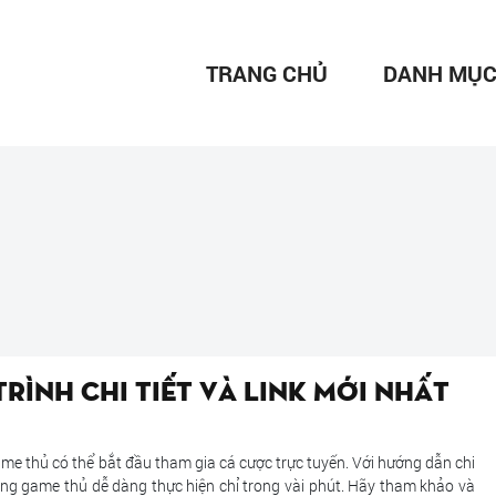
TRANG CHỦ
DANH MỤ
rình Chi Tiết Và Link Mới Nhất
ame thủ có thể bắt đầu tham gia cá cược trực tuyến. Với hướng dẫn chi
ồng game thủ dễ dàng thực hiện chỉ trong vài phút. Hãy tham khảo và