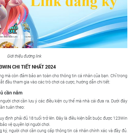
Giới thiệu đường link
WIN CHI TIẾT NHẤT 2024
g mà còn đảm bảo an toàn cho thông tin cá nhân của bạn. Chỉ trong
ắt đầu tham gia vào các trò chơi cá cược, hướng dẫn chi tiết:
hủ cần nắm
gười chơi cần lưu ý các điều kiện cụ thể mà nhà cái đưa ra. Dưới đây
ần tuân theo:
uy định phải đủ 18 tuổi trở lên. Đây là điều kiện bắt buộc được 123Win
ảo vệ quyền lợi người chơi.
g ký, người chơi cần cung cấp thông tin cá nhân chính xác và đầy đủ.