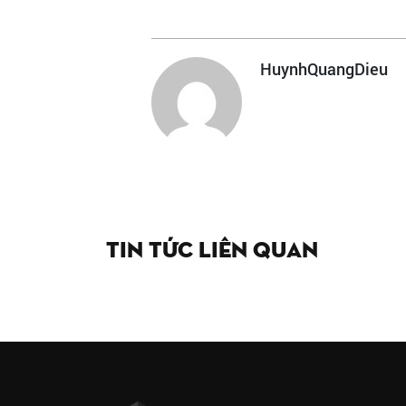
HuynhQuangDieu
Tin tức liên quan