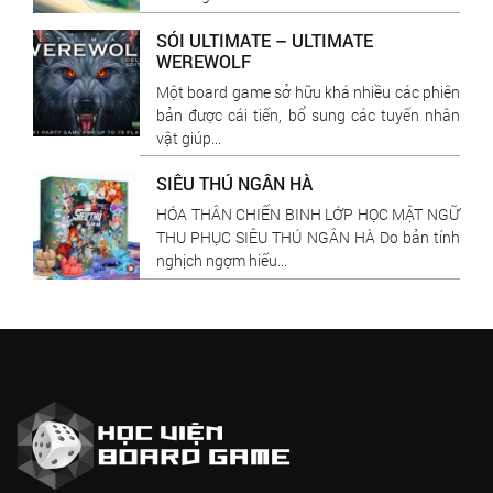
SÓI ULTIMATE – ULTIMATE
WEREWOLF
Một board game sở hữu khá nhiều các phiên
bản được cái tiến, bổ sung các tuyến nhân
vật giúp...
SIÊU THÚ NGÂN HÀ
HÓA THÂN CHIẾN BINH LỚP HỌC MẬT NGỮ
THU PHỤC SIÊU THÚ NGÂN HÀ Do bản tính
nghịch ngợm hiếu...