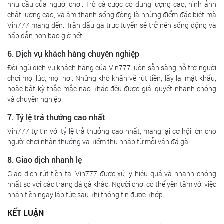
nhu cầu của người chơi. Trò cá cược có dung lượng cao, hình ảnh
chất lượng cao, và âm thanh sống động là những điểm đặc biệt mà
Vin777 mang đến. Trận đấu gà trực tuyến sẽ trở nên sống động và
hấp dẫn hơn bao giờ hết.
6. Dịch vụ khách hàng chuyên nghiệp
Đội ngũ dịch vụ khách hàng của Vin777 luôn sẵn sàng hỗ trợ người
chơi mọi lúc, mọi nơi. Những khó khăn về rút tiền, lấy lại mật khẩu,
hoặc bất kỳ thắc mắc nào khác đều được giải quyết nhanh chóng
và chuyên nghiệp.
7. Tỷ lệ trả thưởng cao nhất
Vin777 tự tin với tỷ lệ trả thưởng cao nhất, mang lại cơ hội lớn cho
người chơi nhận thưởng và kiếm thu nhập từ mỗi ván đá gà.
8. Giao dịch nhanh lẹ
Giao dịch rút tiền tại Vin777 được xử lý hiệu quả và nhanh chóng
nhất so với các trang đá gà khác. Người chơi có thể yên tâm với việc
nhận tiền ngay lập tức sau khi thông tin được khớp.
KẾT LUẬN