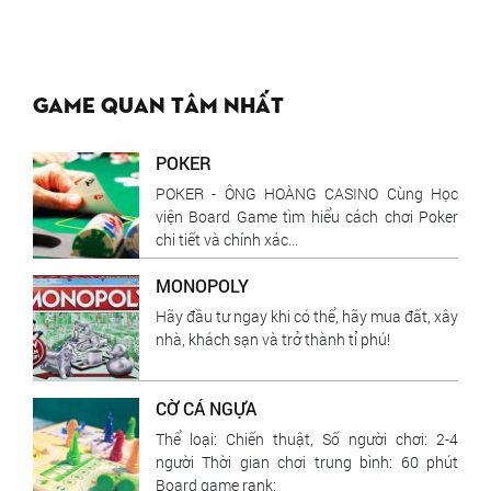
Game quan tâm nhất
POKER
POKER - ÔNG HOÀNG CASINO Cùng Học
viện Board Game tìm hiểu cách chơi Poker
chi tiết và chính xác...
MONOPOLY
Hãy đầu tư ngay khi có thể, hãy mua đất, xây
nhà, khách sạn và trở thành tỉ phú!
CỜ CÁ NGỰA
Thể loại: Chiến thuật, Số người chơi: 2-4
người Thời gian chơi trung bình: 60 phút
Board game rank: