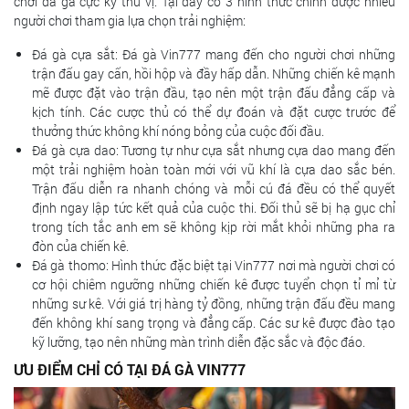
chơi đá gà cực kỳ thú vị. Tại đây có 3 hình thức chính được nhiều
người chơi tham gia lựa chọn trải nghiệm:
Đá gà cựa sắt: Đá gà Vin777 mang đến cho người chơi những
trận đấu gay cấn, hồi hộp và đầy hấp dẫn. Những chiến kê mạnh
mẽ được đặt vào trận đầu, tạo nên một trận đấu đẳng cấp và
kịch tính. Các cược thủ có thể dự đoán và đặt cược trước để
thưởng thức không khí nóng bỏng của cuộc đối đầu.
Đá gà cựa dao: Tương tự như cựa sắt nhưng cựa dao mang đến
một trải nghiệm hoàn toàn mới với vũ khí là cựa dao sắc bén.
Trận đấu diễn ra nhanh chóng và mỗi cú đá đều có thể quyết
định ngay lập tức kết quả của cuộc thi. Đối thủ sẽ bị hạ gục chỉ
trong tích tắc anh em sẽ không kịp rời mắt khỏi những pha ra
đòn của chiến kê.
Đá gà thomo: Hình thức đặc biệt tại Vin777 nơi mà người chơi có
cơ hội chiêm ngưỡng những chiến kê được tuyển chọn tỉ mỉ từ
những sư kê. Với giá trị hàng tỷ đồng, những trận đấu đều mang
đến không khí sang trọng và đẳng cấp. Các sư kê được đào tạo
kỹ lưỡng, tạo nên những màn trình diễn đặc sắc và độc đáo.
ƯU ĐIỂM CHỈ CÓ TẠI ĐÁ GÀ VIN777