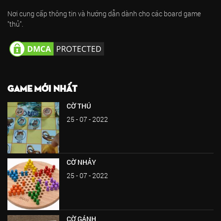
Nơi cung cấp thông tin và hướng dẫn dành cho các board game
"thủ".
GAME MỚI NHẤT
CỜ THÚ
25 - 07 - 2022
CỜ NHẢY
25 - 07 - 2022
CỜ GÁNH