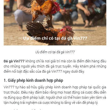
Ưu điểm có tại đá gà Vin777
Đá gà Vin777
không chỉ là nơi giải trí mà còn là điểm đến hàng đầu
cho những người yêu thích đá gà trực tuyến. Hãy khám phá những
điểm nổi bật đặc sắc của đá gà Vin777 ngay dưới đây.
1. Giấy phép kinh doanh hợp pháp
Vin777 tự hào sở hữu giấy phép kinh doanh hợp pháp tại quốc gia
trực thuộc. Điều này đảm bảo rằng mọi hoạt động cá cược đều diễn
ra đúng quy định pháp luật. Người chơi có thể hoàn toàn yên tâm và
tận hưởng trải nghiệm cá cược không lo lắng về vấn đề pháp lý.