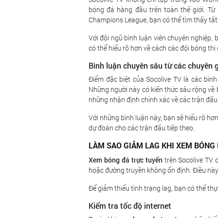
bóng đá hàng đầu trên toàn thế giới. Từ 
Champions League, bạn có thể tìm thấy tất 
Với đội ngũ bình luận viên chuyên nghiệp, 
có thể hiểu rõ hơn về cách các đội bóng thi
Bình luận chuyên sâu từ các chuyên g
Điểm đặc biệt của Socolive TV là các bì
Những người này có kiến thức sâu rộng về 
những nhận định chính xác về các trận đấu
Với những bình luận này, bạn sẽ hiểu rõ hơn
dự đoán cho các trận đấu tiếp theo.
LÀM SAO GIẢM LAG KHI XEM BÓNG 
Xem bóng đá trực tuyến
trên Socolive TV c
hoặc đường truyền không ổn định. Điều này
Để giảm thiểu tình trạng lag, bạn có thể th
Kiểm tra tốc độ internet