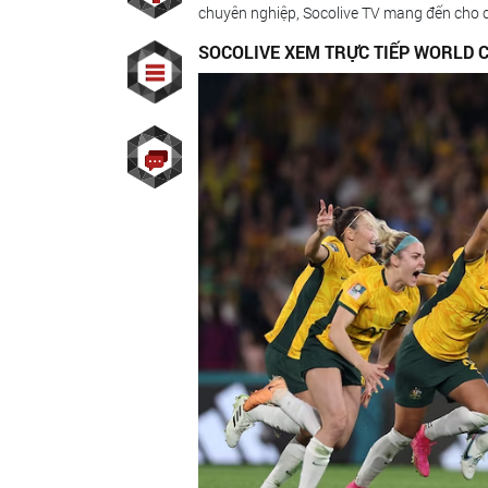
chuyên nghiệp, Socolive TV mang đến cho 
SOCOLIVE XEM TRỰC TIẾP WORLD 