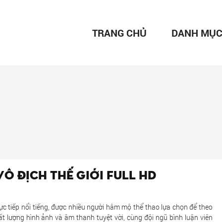
TRANG CHỦ
DANH MỤ
ô địch thế giới Full HD
rực tiếp nổi tiếng, được nhiều người hâm mộ thể thao lựa chọn để theo
ất lượng hình ảnh và âm thanh tuyệt vời, cùng đội ngũ bình luận viên