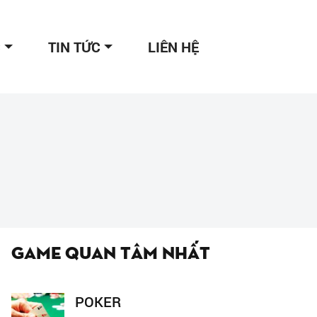
C
TIN TỨC
LIÊN HỆ
Game quan tâm nhất
POKER