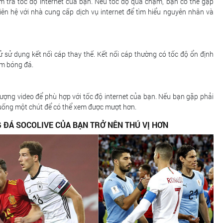
ểm tra tốc độ internet của bạn. Nếu tốc độ quá chậm, bạn có thể gặp
liên hệ với nhà cung cấp dịch vụ internet để tìm hiểu nguyên nhân và
ử sử dụng kết nối cáp thay thế. Kết nối cáp thường có tốc độ ổn định
em bóng đá.
lượng video để phù hợp với tốc độ internet của bạn. Nếu bạn gặp phải
 xuống một chút để có thể xem được mượt hơn.
G ĐÁ SOCOLIVE CỦA BẠN TRỞ NÊN THÚ VỊ HƠN