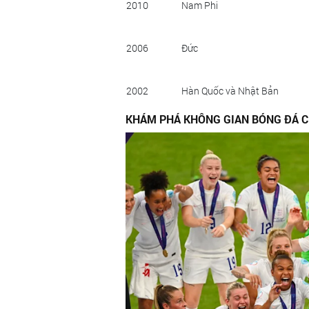
2010
Nam Phi
2006
Đức
2002
Hàn Quốc và Nhật Bản
KHÁM PHÁ KHÔNG GIAN BÓNG ĐÁ C