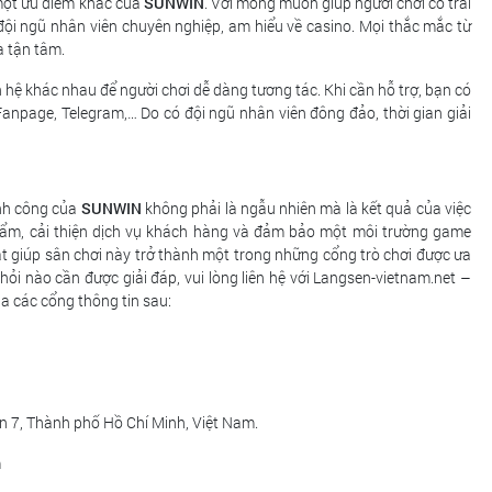
một ưu điểm khác của
SUNWIN
. Với mong muốn giúp người chơi có trải
ội ngũ nhân viên chuyên nghiệp, am hiểu về casino. Mọi thắc mắc từ
à tận tâm.
 hệ khác nhau để người chơi dễ dàng tương tác. Khi cần hỗ trợ, bạn có
, Fanpage, Telegram,… Do có đội ngũ nhân viên đông đảo, thời gian giải
ành công của
SUNWIN
không phải là ngẫu nhiên mà là kết quả của việc
ẩm, cải thiện dịch vụ khách hàng và đảm bảo một môi trường game
t giúp sân chơi này trở thành một trong những cổng trò chơi được ưa
ỏi nào cần được giải đáp, vui lòng liên hệ với Langsen-vietnam.net –
a các cổng thông tin sau:
n 7, Thành phố Hồ Chí Minh, Việt Nam.
m