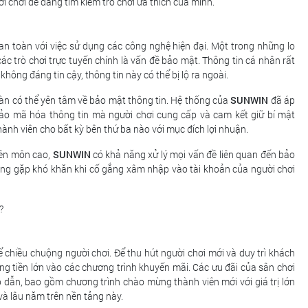
i chơi dễ dàng tìm kiếm trò chơi ưa thích của mình.
n toàn với việc sử dụng các công nghệ hiện đại. Một trong những lo
các trò chơi trực tuyến chính là vấn đề bảo mật. Thông tin cá nhân rất
hông đáng tin cậy, thông tin này có thể bị lộ ra ngoài.
oàn có thể yên tâm về bảo mật thông tin. Hệ thống của
SUNWIN
đã áp
ảo mã hóa thông tin mà người chơi cung cấp và cam kết giữ bí mật
hành viên cho bất kỳ bên thứ ba nào với mục đích lợi nhuận.
uyên môn cao,
SUNWIN
có khả năng xử lý mọi vấn đề liên quan đến bảo
ng gặp khó khăn khi cố gắng xâm nhập vào tài khoản của người chơi
?
 chiều chuộng người chơi. Để thu hút người chơi mới và duy trì khách
ợng tiền lớn vào các chương trình khuyến mãi. Các ưu đãi của sân chơi
p dẫn, bao gồm chương trình chào mừng thành viên mới với giá trị lớn
và lâu năm trên nền tảng này.