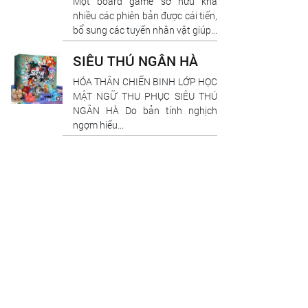
Một board game sở hữu khá
nhiều các phiên bản được cái tiến,
bổ sung các tuyến nhân vật giúp...
SIÊU THÚ NGÂN HÀ
HÓA THÂN CHIẾN BINH LỚP HỌC
MẬT NGỮ THU PHỤC SIÊU THÚ
NGÂN HÀ Do bản tính nghịch
ngợm hiếu...