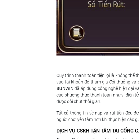
Quy trình thanh toán tiện lợi là không thể t
vào tài khoản để tham gia đổi thưởng và có
SUNWIN
đã áp dụng công nghệ hiện đại và
các phương thức thanh toán như ví điện tử
được đôi chút thời gian.
Tất cả thông tin về nạp và rút tiền đều đ
người chơi yên tâm hơn khi thực hiện các gi
DỊCH VỤ CSKH TẬN TÂM TẠI CỔNG 