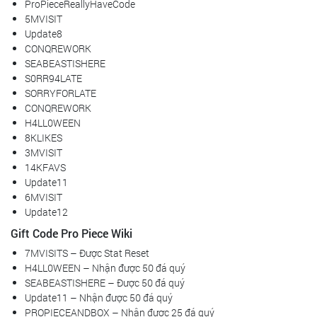
ProPieceReallyHaveCode
5MVISIT
Update8
CONQREWORK
SEABEASTISHERE
S0RR94LATE
SORRYFORLATE
CONQREWORK
H4LL0WEEN
8KLIKES
3MVISIT
14KFAVS
Update11
6MVISIT
Update12
Gift Code Pro Piece Wiki
7MVISITS – Được Stat Reset
H4LL0WEEN – Nhận được 50 đá quý
SEABEASTISHERE – Được 50 đá quý
Update11 – Nhận được 50 đá quý
PROPIECEANDBOX – Nhận được 25 đá quý