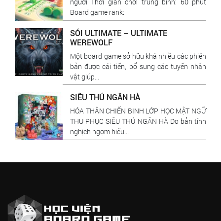
người Thời gian chơi trung bình: 60 phút
Board game rank:
SÓI ULTIMATE – ULTIMATE
WEREWOLF
Một board game sở hữu khá nhiều các phiên
bản được cái tiến, bổ sung các tuyến nhân
vật giúp...
SIÊU THÚ NGÂN HÀ
HÓA THÂN CHIẾN BINH LỚP HỌC MẬT NGỮ
THU PHỤC SIÊU THÚ NGÂN HÀ Do bản tính
nghịch ngợm hiếu...