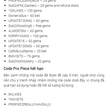
PROPIECESANDBOX – 25 gems
Sub2AFM_Gamerz – 20 gems and refund stats
10KLIKES – 100 gems
OwnerIsSus – 50 beli
UPDATE13OMG – 50 gems
Sub2Ghosting9 – free gems
ALMOST6M – 50 gems
M3RRYXMAS – 100 gems
UPDATE16 – 50 gems
UPDATE13OMG – 50 gems
CallMeJudSama – 25 beli
8MVISITS – 75 gems
Sub2NotMystery – 20 gems
Code Pro Piece hết hạn
Bên cạnh những mã code đã được đề cập ở trên, người chơi cũng
cần chú ý tránh nhập nhầm những mã code dưới đây, vì chúng đã
quá hạn sử dụng hoặc đã hết số lượng sử dụng.
6KLIKES
7MVISITS
PROPIECEREALLYHAVEALLY