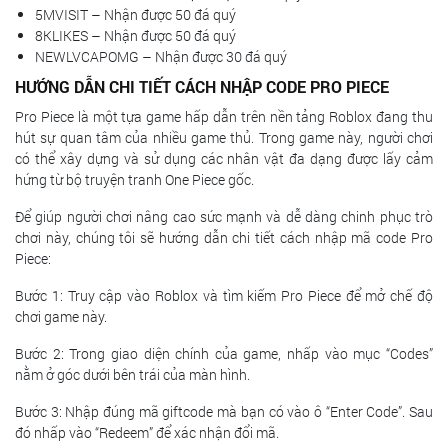
5MVISIT – Nhận được 50 đá quý
8KLIKES – Nhận được 50 đá quý
NEWLVCAPOMG – Nhận được 30 đá quý
HƯỚNG DẪN CHI TIẾT CÁCH NHẬP CODE PRO PIECE
Pro Piece là một tựa game hấp dẫn trên nền tảng Roblox đang thu
hút sự quan tâm của nhiều game thủ. Trong game này, người chơi
có thể xây dựng và sử dụng các nhân vật đa dạng được lấy cảm
hứng từ bộ truyện tranh One Piece gốc.
Để giúp người chơi nâng cao sức mạnh và dễ dàng chinh phục trò
chơi này, chúng tôi sẽ hướng dẫn chi tiết cách nhập mã code Pro
Piece:
Bước 1: Truy cập vào Roblox và tìm kiếm Pro Piece để mở chế độ
chơi game này.
Bước 2: Trong giao diện chính của game, nhấp vào mục “Codes”
nằm ở góc dưới bên trái của màn hình.
Bước 3: Nhập đúng mã giftcode mà bạn có vào ô “Enter Code”. Sau
đó nhấp vào “Redeem” để xác nhận đổi mã.