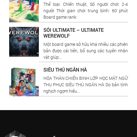
Thể loại: Chiến thuật, Số người chơi: 2-4
người Thời gian chơi trung bình: 60 phút
Board game rank:
SÓI ULTIMATE – ULTIMATE
WEREWOLF
Một board game sở hữu khá nhiều các phiên
bản được cái tiến, bổ sung các tuyến nhân
vật giúp...
SIÊU THÚ NGÂN HÀ
HÓA THÂN CHIẾN BINH LỚP HỌC MẬT NGỮ
THU PHỤC SIÊU THÚ NGÂN HÀ Do bản tính
nghịch ngợm hiếu...