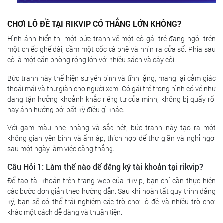
CHƠI LÔ ĐỀ TẠI RIKVIP CÓ THẮNG LỚN KHÔNG?
Hình ảnh hiển thị một bức tranh vẽ một cô gái trẻ đang ngồi trên
một chiếc ghế dài, cầm một cốc cà phê và nhìn ra cửa sổ. Phía sau
cô là một căn phòng rộng lớn với nhiều sách và cây cối.
Bức tranh này thể hiện sự yên bình và tĩnh lặng, mang lại cảm giác
thoải mái và thư giãn cho người xem. Cô gái trẻ trong hình có vẻ như
đang tận hưởng khoảnh khắc riêng tư của mình, không bị quấy rối
hay ảnh hưởng bởi bất kỳ điều gì khác.
Với gam màu nhẹ nhàng và sắc nét, bức tranh này tạo ra một
không gian yên bình và ấm áp, thích hợp để thư giãn và nghỉ ngơi
sau một ngày làm việc căng thẳng.
Câu Hỏi 1: Làm thế nào để đăng ký tài khoản tại rikvip?
Để tạo tài khoản trên trang web của rikvip, bạn chỉ cần thực hiện
các bước đơn giản theo hướng dẫn. Sau khi hoàn tất quy trình đăng
ký, bạn sẽ có thể trải nghiệm các trò chơi lô đề và nhiều trò chơi
khác một cách dễ dàng và thuận tiện.