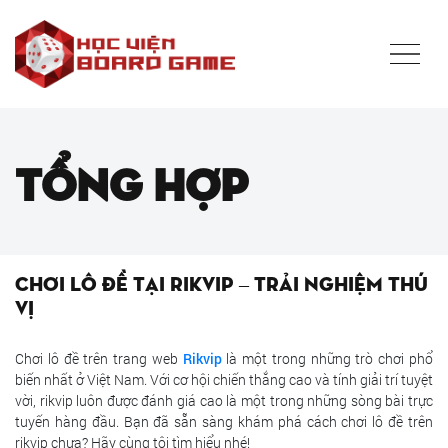
Tổng hợp
Chơi Lô Đề Tại rikvip – Trải Nghiệm Thú
Vị
Chơi lô đề trên trang web
Rikvip
là một trong những trò chơi phổ
biến nhất ở Việt Nam. Với cơ hội chiến thắng cao và tính giải trí tuyệt
vời, rikvip luôn được đánh giá cao là một trong những sòng bài trực
tuyến hàng đầu. Bạn đã sẵn sàng khám phá cách chơi lô đề trên
rikvip chưa? Hãy cùng tôi tìm hiểu nhé!