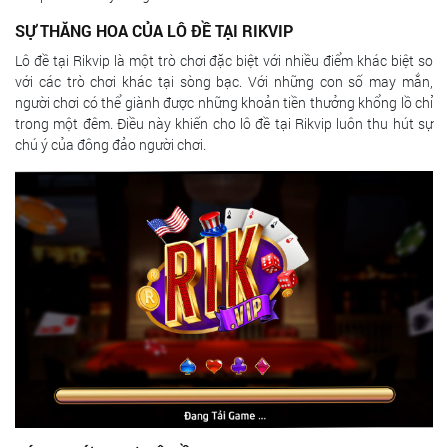
SỰ THĂNG HOA CỦA LÔ ĐỀ TẠI RIKVIP
Lô đề tại Rikvip là một trò chơi đặc biệt với nhiều điểm khác biệt so
với các trò chơi khác tại sòng bạc. Với những con số may mắn,
người chơi có thể giành được những khoản tiền thưởng khổng lồ chỉ
trong một đêm. Điều này khiến cho lô đề tại Rikvip luôn thu hút sự
chú ý của đông đảo người chơi.