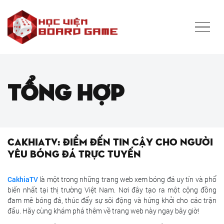
Tổng hợp
Cakhiatv: Điểm đến tin cậy cho người
yêu bóng đá trực tuyến
CakhiaTV
là một trong những trang web xem bóng đá uy tín và phổ
biến nhất tại thị trường Việt Nam. Nơi đây tạo ra một cộng đồng
đam mê bóng đá, thúc đẩy sự sôi động và hứng khởi cho các trận
đấu. Hãy cùng khám phá thêm về trang web này ngay bây giờ!