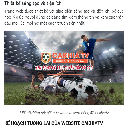
Thiết kế sáng tạo và tiện ích
Trang web được thiết kế với giao diện sáng tạo và tiện ích, bố cục
hợp lý giúp người dùng dễ dàng tìm kiếm thông tin và xem các trận
đấu mọi lúc, mọi nơi một cách thuận tiện nhất.
Một số điểm nổi bật của website xem bóng đá cakhiatv
KẾ HOẠCH TƯƠNG LAI CỦA WEBSITE CAKHIATV