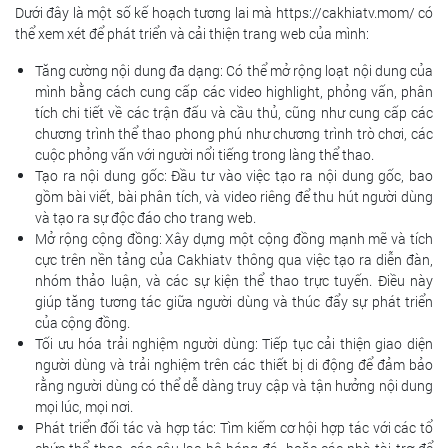
Dưới đây là một số kế hoạch tương lai mà https://cakhiatv.mom/ có
thể xem xét để phát triển và cải thiện trang web của mình:
Tăng cường nội dung đa dạng: Có thể mở rộng loạt nội dung của
mình bằng cách cung cấp các video highlight, phỏng vấn, phân
tích chi tiết về các trận đấu và cầu thủ, cũng như cung cấp các
chương trình thể thao phong phú như chương trình trò chơi, các
cuộc phỏng vấn với người nổi tiếng trong làng thể thao.
Tạo ra nội dung gốc: Đầu tư vào việc tạo ra nội dung gốc, bao
gồm bài viết, bài phân tích, và video riêng để thu hút người dùng
và tạo ra sự độc đáo cho trang web.
Mở rộng cộng đồng: Xây dựng một cộng đồng mạnh mẽ và tích
cực trên nền tảng của Cakhiatv thông qua việc tạo ra diễn đàn,
nhóm thảo luận, và các sự kiện thể thao trực tuyến. Điều này
giúp tăng tương tác giữa người dùng và thúc đẩy sự phát triển
của cộng đồng.
Tối ưu hóa trải nghiệm người dùng: Tiếp tục cải thiện giao diện
người dùng và trải nghiệm trên các thiết bị di động để đảm bảo
rằng người dùng có thể dễ dàng truy cập và tận hưởng nội dung
mọi lúc, mọi nơi.
Phát triển đối tác và hợp tác: Tìm kiếm cơ hội hợp tác với các tổ