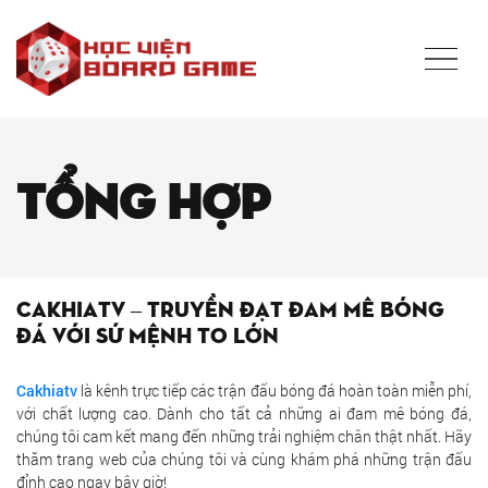
Tổng hợp
Cakhiatv – Truyền đạt đam mê bóng
đá với sứ mệnh to lớn
Cakhiatv
là kênh trực tiếp các trận đấu bóng đá hoàn toàn miễn phí,
với chất lượng cao. Dành cho tất cả những ai đam mê bóng đá,
chúng tôi cam kết mang đến những trải nghiệm chân thật nhất. Hãy
thăm trang web của chúng tôi và cùng khám phá những trận đấu
đỉnh cao ngay bây giờ!