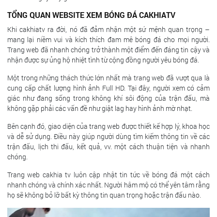
TỔNG QUAN WEBSITE XEM BÓNG ĐÁ CAKHIATV
Khi cakhiatv ra đời, nó đã đảm nhận một sứ mệnh quan trọng –
mang lại niềm vui và kích thích đam mê bóng đá cho mọi người.
Trang web đã nhanh chóng trở thành một điểm đến đáng tin cậy và
nhận được sự ủng hộ nhiệt tình từ cộng đồng người yêu bóng đá.
Một trong những thách thức lớn nhất mà trang web đã vượt qua là
cung cấp chất lượng hình ảnh Full HD. Tại đây, người xem có cảm
giác như đang sống trong không khí sôi động của trận đấu, mà
không gặp phải các vấn đề như giật lag hay hình ảnh mờ nhạt.
Bên cạnh đó, giao diện của trang web được thiết kế hợp lý, khoa học
và dễ sử dụng. Điều này giúp người dùng tìm kiếm thông tin về các
trận đấu, lịch thi đấu, kết quả, vv. một cách thuận tiện và nhanh
chóng.
Trang web cakhia tv luôn cập nhật tin tức về bóng đá một cách
nhanh chóng và chính xác nhất. Người hâm mộ có thể yên tâm rằng
họ sẽ không bỏ lỡ bất kỳ thông tin quan trọng hoặc trận đấu nào.