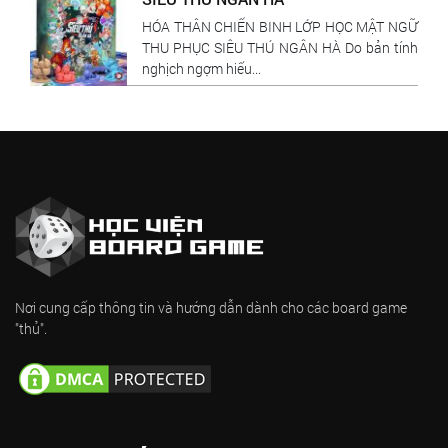
HÓA THÂN CHIẾN BINH LỚP HỌC MẬT NGỮ
THU PHỤC SIÊU THÚ NGÂN HÀ Do bản tính
nghịch ngợm hiếu...
Nơi cung cấp thông tin và hướng dẫn dành cho các board game
"thủ".