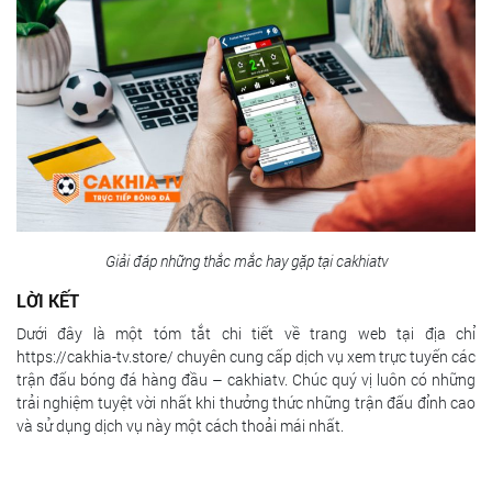
Giải đáp những thắc mắc hay gặp tại cakhiatv
LỜI KẾT
Dưới đây là một tóm tắt chi tiết về trang web tại địa chỉ
https://cakhia-tv.store/ chuyên cung cấp dịch vụ xem trực tuyến các
trận đấu bóng đá hàng đầu – cakhiatv. Chúc quý vị luôn có những
trải nghiệm tuyệt vời nhất khi thưởng thức những trận đấu đỉnh cao
và sử dụng dịch vụ này một cách thoải mái nhất.