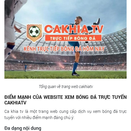
Tổng quan về trang web cakhiatv
ĐIỂM MẠNH CỦA WEBSITE XEM BÓNG ĐÁ TRỰC TUYẾN
CAKHIATV
Ca khia tv là một trang web cung cấp dịch vụ xem bóng đá trực
tuyến với nhiều điểm mạnh đáng chú ý:
Đa dạng nội dung