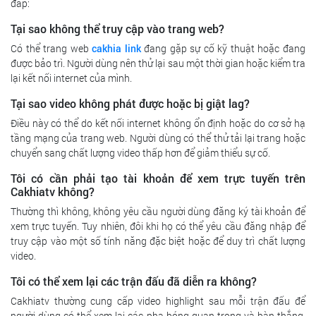
đáp:
Tại sao không thể truy cập vào trang web?
Có thể trang web
cakhia link
đang gặp sự cố kỹ thuật hoặc đang
được bảo trì. Người dùng nên thử lại sau một thời gian hoặc kiểm tra
lại kết nối internet của mình.
Tại sao video không phát được hoặc bị giật lag?
Điều này có thể do kết nối internet không ổn định hoặc do cơ sở hạ
tầng mạng của trang web. Người dùng có thể thử tải lại trang hoặc
chuyển sang chất lượng video thấp hơn để giảm thiểu sự cố.
Tôi có cần phải tạo tài khoản để xem trực tuyến trên
Cakhiatv không?
Thường thì không, không yêu cầu người dùng đăng ký tài khoản để
xem trực tuyến. Tuy nhiên, đôi khi họ có thể yêu cầu đăng nhập để
truy cập vào một số tính năng đặc biệt hoặc để duy trì chất lượng
video.
Tôi có thể xem lại các trận đấu đã diễn ra không?
Cakhiatv thường cung cấp video highlight sau mỗi trận đấu để
người dùng có thể xem lại các pha bóng quan trọng và bàn thắng.