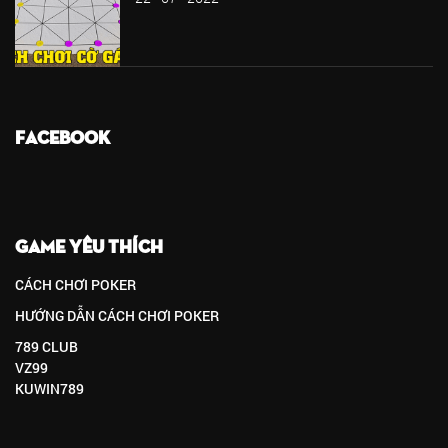
FACEBOOK
GAME YÊU THÍCH
CÁCH CHƠI POKER
HƯỚNG DẪN CÁCH CHƠI POKER
789 CLUB
VZ99
KUWIN789