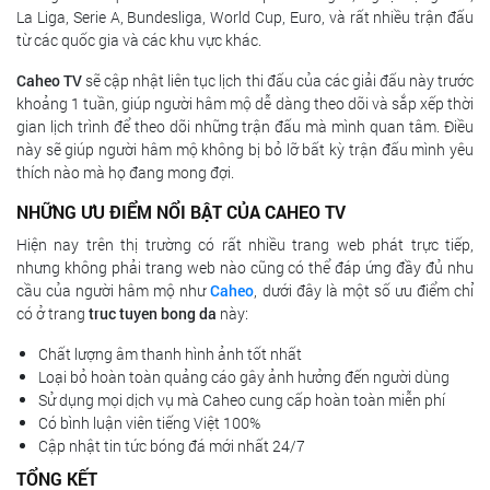
La Liga, Serie A, Bundesliga, World Cup, Euro, và rất nhiều trận đấu
từ các quốc gia và các khu vực khác.
Caheo TV
sẽ cập nhật liên tục lịch thi đấu của các giải đấu này trước
khoảng 1 tuần, giúp người hâm mộ dễ dàng theo dõi và sắp xếp thời
gian lịch trình để theo dõi những trận đấu mà mình quan tâm. Điều
này sẽ giúp người hâm mộ không bị bỏ lỡ bất kỳ trận đấu mình yêu
thích nào mà họ đang mong đợi.
NHỮNG ƯU ĐIỂM NỔI BẬT CỦA CAHEO TV
Hiện nay trên thị trường có rất nhiều trang web phát trực tiếp,
nhưng không phải trang web nào cũng có thể đáp ứng đầy đủ nhu
cầu của người hâm mộ như
Caheo
, dưới đây là một số ưu điểm chỉ
có ở trang
truc tuyen bong da
này:
Chất lượng âm thanh hình ảnh tốt nhất
Loại bỏ hoàn toàn quảng cáo gây ảnh hưởng đến người dùng
Sử dụng mọi dịch vụ mà Caheo cung cấp hoàn toàn miễn phí
Có bình luận viên tiếng Việt 100%
Cập nhật tin tức bóng đá mới nhất 24/7
TỔNG KẾT