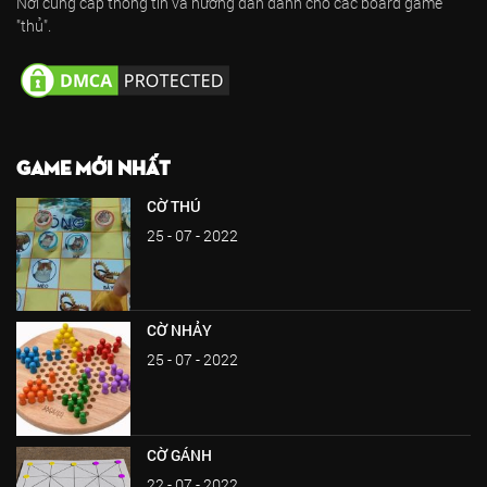
Nơi cung cấp thông tin và hướng dẫn dành cho các board game
"thủ".
GAME MỚI NHẤT
CỜ THÚ
25 - 07 - 2022
CỜ NHẢY
25 - 07 - 2022
CỜ GÁNH
22 - 07 - 2022