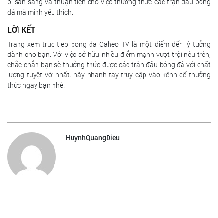
bị sẵn sàng và thuận tiện cho việc thưởng thức các trận đấu bóng
đá mà mình yêu thích.
LỜI KẾT
Trang xem truc tiep bong da Caheo TV là một điểm đến lý tưởng
dành cho bạn. Với việc sở hữu nhiều điểm mạnh vượt trội nêu trên,
chắc chắn bạn sẽ thưởng thức được các trận đấu bóng đá với chất
lượng tuyệt vời nhất. hãy nhanh tay truy cập vào kênh để thưởng
thức ngay bạn nhé!
HuynhQuangDieu