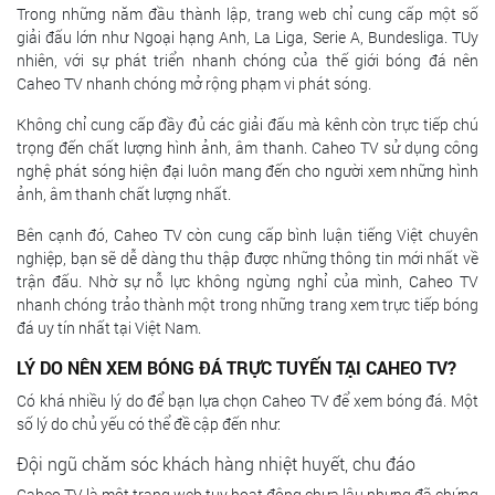
Trong những năm đầu thành lập, trang web chỉ cung cấp một số
giải đấu lớn như Ngoại hạng Anh, La Liga, Serie A, Bundesliga. TUy
nhiên, với sự phát triển nhanh chóng của thế giới bóng đá nên
Caheo TV nhanh chóng mở rộng phạm vi phát sóng.
Không chỉ cung cấp đầy đủ các giải đấu mà kênh còn trực tiếp chú
trọng đến chất lượng hình ảnh, âm thanh. Caheo TV sử dụng công
nghệ phát sóng hiện đại luôn mang đến cho người xem những hình
ảnh, âm thanh chất lượng nhất.
Bên cạnh đó, Caheo TV còn cung cấp bình luận tiếng Việt chuyên
nghiệp, bạn sẽ dễ dàng thu thập được những thông tin mới nhất về
trận đấu. Nhờ sự nỗ lực không ngừng nghỉ của mình, Caheo TV
nhanh chóng trảo thành một trong những trang xem trực tiếp bóng
đá uy tín nhất tại Việt Nam.
LÝ DO NÊN XEM BÓNG ĐÁ TRỰC TUYẾN TẠI CAHEO TV?
Có khá nhiều lý do để bạn lựa chọn Caheo TV để xem bóng đá. Một
số lý do chủ yếu có thể đề cập đến như:
Đội ngũ chăm sóc khách hàng nhiệt huyết, chu đáo
Caheo TV là một trang web tuy hoạt động chưa lâu nhưng đã chứng