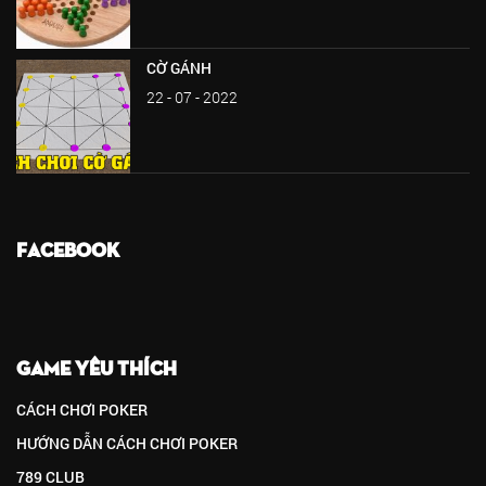
CỜ GÁNH
22 - 07 - 2022
FACEBOOK
GAME YÊU THÍCH
CÁCH CHƠI POKER
HƯỚNG DẪN CÁCH CHƠI POKER
789 CLUB