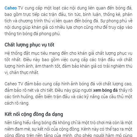
Caheo
TV cung cấp một loạt các nội dung liên quan đến bóng đá,
bao gồm trực tiếp các trận đấu, tin tức, bình luận, thống kê, phân
tích và chương trình thú vị liên quan đến bóng đá. Sự phong phú về
nội dung giúp khán giả có nhiều lựa chọn cũng như để truy cập vào
thông tin bóng đá phong phú.
Chất lượng phục vụ tốt
Hệ thống đặt mục tiêu mang đến cho khán giả chất lượng phục vụ
tốt nhất. Điều này bao gồm việc cung cấp các trận đấu với chất
lượng hình ảnh, âm thanh tốt, đảm bảo khán giả có trải nghiệm thú
vị, chân thực nhất.
Caheo TV đảm bảo cung cấp hình ảnh bóng đá với chất lượng cao,
đảm bảo rõ nét và chi tiết. Điều này giúp người
xem bóng đá
thấy rõ
các tình huống, diễn biến trận đấu và các kỹ năng của cầu thủ một
cách rõ ràng.
Kết nối cộng đồng đa dạng
Nền tảng hiểu rằng bóng đá không chỉ là một trò chơi mà còn là một
niềm đam mê, sự kết nối của cộng đồng. Kênh này có thể tạo ra một
cộng đồng trên nền tảng của mình, cho phép người hâm mộ cùng