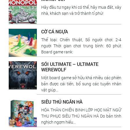
Hãy đầu tư ngay khi có thể, hãy mua đất, xây
nhà, khách sạn và trở thành tỉ phú!
CỜ CÁ NGỰA
Thể loại: Chiến thuật, Số người chơi: 2-4
người Thời gian chơi trung bình: 60 phút
Board game rank:
SÓI ULTIMATE – ULTIMATE
WEREWOLF
Một board game sở hữu khá nhiều các phiên
bản được cái tiến, bổ sung các tuyến nhân
vật giúp...
SIÊU THÚ NGÂN HÀ
HÓA THÂN CHIẾN BINH LỚP HỌC MẬT NGỮ
THU PHỤC SIÊU THÚ NGÂN HÀ Do bản tính
nghịch ngợm hiếu...