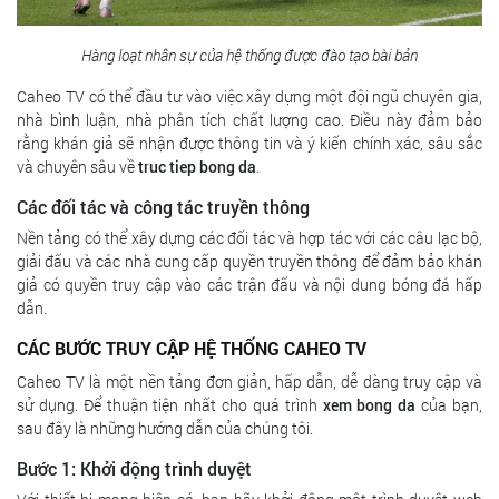
Hàng loạt nhân sự của hệ thống được đào tạo bài bản
Caheo TV có thể đầu tư vào việc xây dựng một đội ngũ chuyên gia,
nhà bình luận, nhà phân tích chất lượng cao. Điều này đảm bảo
rằng khán giả sẽ nhận được thông tin và ý kiến chính xác, sâu sắc
và chuyên sâu về
truc tiep bong da
.
Các đối tác và công tác truyền thông
Nền tảng có thể xây dựng các đối tác và hợp tác với các câu lạc bộ,
giải đấu và các nhà cung cấp quyền truyền thông để đảm bảo khán
giả có quyền truy cập vào các trận đấu và nội dung bóng đá hấp
dẫn.
CÁC BƯỚC TRUY CẬP HỆ THỐNG CAHEO TV
Caheo TV là một nền tảng đơn giản, hấp dẫn, dễ dàng truy cập và
sử dụng. Để thuận tiện nhất cho quá trình
xem bong da
của bạn,
sau đây là những hướng dẫn của chúng tôi.
Bước 1: Khởi động trình duyệt