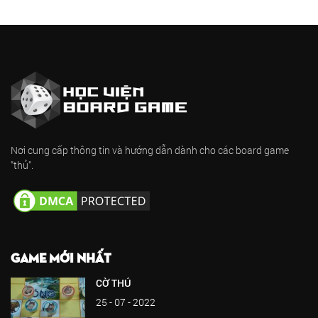
Nơi cung cấp thông tin và hướng dẫn dành cho các board game
"thủ".
GAME MỚI NHẤT
CỜ THÚ
25 - 07 - 2022