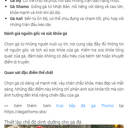
Gà Mỹ
: Có thể chịu và phục hồi sau những trận đấu nặng nhọc.
Gà Shamo
: Giống gà từ Nhật Bản, nổi tiếng với dáng vẻ cao lớn,
khỏe mạnh và tính khí dữ dội.
Gà Asil
: Đến từ Ấn Độ, có thể chịu đựng va chạm tốt, phù hợp với
những trận đấu kéo dài.
Đánh giá nguồn gốc và sức khỏe gà
Chọn gà từ những người nuôi uy tín, nơi cung cấp đầy đủ thông tin
về nguồn gốc và lịch sử sức khỏe của gà. Kiểm tra sức khỏe tổng
quát của gà, đảm bảo không có dấu hiệu của bệnh tật hoặc khuyết
điểm di truyền.
Quan sát đặc điểm thể chất
Chọn gà có dáng vẻ mạnh mẽ, vảy chân chắc khỏe, mào đẹp và mắt
sáng. Những đặc điểm này không chỉ phản ánh sức khỏe tốt mà còn
ảnh hưởng đến khả năng chiến đấu của gà.
>> Xem thêm: Xem
trực tiếp đá gà Thomo
tại
https://dagathomo.sbs/
Thiết lập chế độ dinh dưỡng cho gà đá