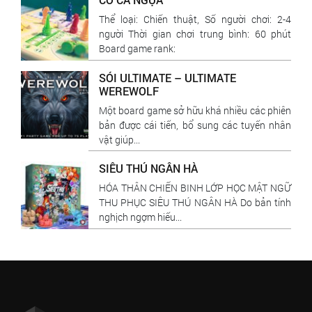
Thể loại: Chiến thuật, Số người chơi: 2-4
người Thời gian chơi trung bình: 60 phút
Board game rank:
SÓI ULTIMATE – ULTIMATE
WEREWOLF
Một board game sở hữu khá nhiều các phiên
bản được cái tiến, bổ sung các tuyến nhân
vật giúp...
SIÊU THÚ NGÂN HÀ
HÓA THÂN CHIẾN BINH LỚP HỌC MẬT NGỮ
THU PHỤC SIÊU THÚ NGÂN HÀ Do bản tính
nghịch ngợm hiếu...