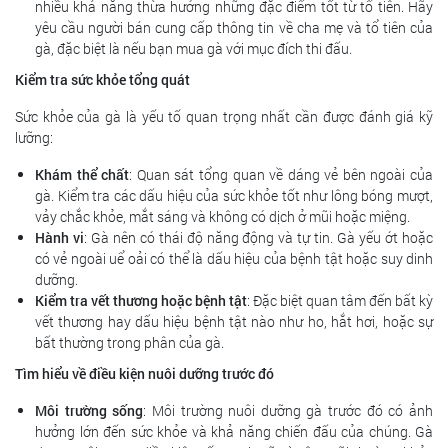
nhiều khả năng thừa hưởng những đặc điểm tốt từ tổ tiên. Hãy
yêu cầu người bán cung cấp thông tin về cha mẹ và tổ tiên của
gà, đặc biệt là nếu bạn mua gà với mục đích thi đấu.
Kiểm tra sức khỏe tổng quát
Sức khỏe của gà là yếu tố quan trọng nhất cần được đánh giá kỹ
lưỡng:
Khám thể chất
: Quan sát tổng quan về dáng vẻ bên ngoài của
gà. Kiểm tra các dấu hiệu của sức khỏe tốt như lông bóng mượt,
vảy chắc khỏe, mắt sáng và không có dịch ở mũi hoặc miệng.
Hành vi
: Gà nên có thái độ năng động và tự tin. Gà yếu ớt hoặc
có vẻ ngoài uể oải có thể là dấu hiệu của bệnh tật hoặc suy dinh
dưỡng.
Kiểm tra vết thương hoặc bệnh tật
: Đặc biệt quan tâm đến bất kỳ
vết thương hay dấu hiệu bệnh tật nào như ho, hắt hơi, hoặc sự
bất thường trong phân của gà.
Tìm hiểu về điều kiện nuôi dưỡng trước đó
Môi trường sống
: Môi trường nuôi dưỡng gà trước đó có ảnh
hưởng lớn đến sức khỏe và khả năng chiến đấu của chúng. Gà